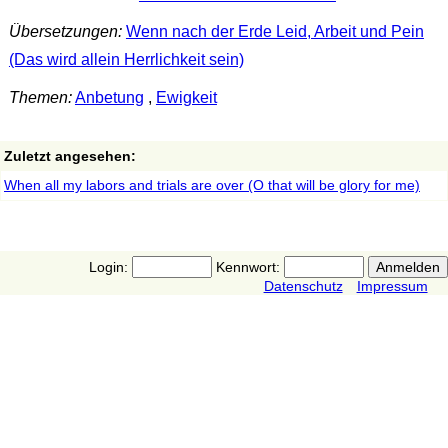
Übersetzungen:
Wenn nach der Erde Leid, Arbeit und Pein
(Das wird allein Herrlichkeit sein)
Themen:
Anbetung
,
Ewigkeit
Zuletzt angesehen:
When all my labors and trials are over (O that will be glory for me)
Login:
Kennwort:
Datenschutz
Impressum