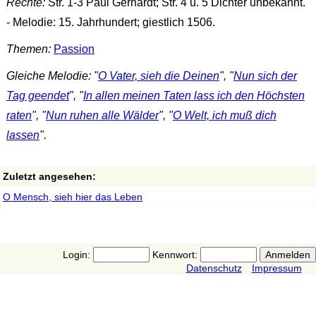
Rechte:
Str. 1-3 Paul Gerhardt; Str. 4 u. 5 Dichter unbekannt.
- Melodie: 15. Jahrhundert; giestlich 1506.
Themen:
Passion
Gleiche Melodie: "
O Vater, sieh die Deinen
", "
Nun sich der
Tag geendet
", "
In allen meinen Taten lass ich den Höchsten
raten
", "
Nun ruhen alle Wälder
", "
O Welt, ich muß dich
lassen
".
Zuletzt angesehen:
O Mensch, sieh hier das Leben
Login:
Kennwort:
Datenschutz
Impressum