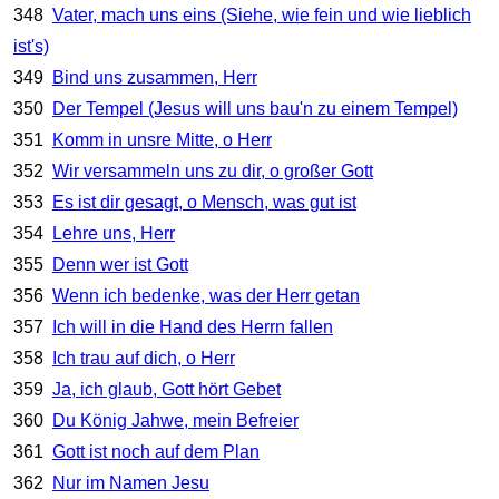
348
Vater, mach uns eins (Siehe, wie fein und wie lieblich
ist's)
349
Bind uns zusammen, Herr
350
Der Tempel (Jesus will uns bau'n zu einem Tempel)
351
Komm in unsre Mitte, o Herr
352
Wir versammeln uns zu dir, o großer Gott
353
Es ist dir gesagt, o Mensch, was gut ist
354
Lehre uns, Herr
355
Denn wer ist Gott
356
Wenn ich bedenke, was der Herr getan
357
Ich will in die Hand des Herrn fallen
358
Ich trau auf dich, o Herr
359
Ja, ich glaub, Gott hört Gebet
360
Du König Jahwe, mein Befreier
361
Gott ist noch auf dem Plan
362
Nur im Namen Jesu