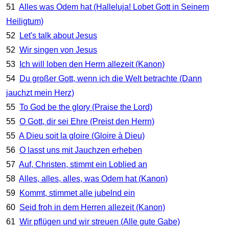
51
Alles was Odem hat (Halleluja! Lobet Gott in Seinem
Heiligtum)
52
Let's talk about Jesus
52
Wir singen von Jesus
53
Ich will loben den Herrn allezeit (Kanon)
54
Du großer Gott, wenn ich die Welt betrachte (Dann
jauchzt mein Herz)
55
To God be the glory (Praise the Lord)
55
O Gott, dir sei Ehre (Preist den Herrn)
55
A Dieu soit la gloire (Gloire à Dieu)
56
O lasst uns mit Jauchzen erheben
57
Auf, Christen, stimmt ein Loblied an
58
Alles, alles, alles, was Odem hat (Kanon)
59
Kommt, stimmet alle jubelnd ein
60
Seid froh in dem Herren allezeit (Kanon)
61
Wir pflügen und wir streuen (Alle gute Gabe)