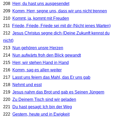
208
Herr, du hast uns ausgesendet
209
Komm, Herr, segne uns, dass wir uns nicht trennen
210
Kommt, ja, kommt mit Freuden
211
Friede, Friede, Friede sei mit dir (Nicht jenes Warten)
212
Jesus Christus segne dich (Deine Zukunft kennst du
nicht)
213
Nun gehören unsre Herzen
214
Nun aufwärts froh den Blick gewandt
215
Herr, wir stehen Hand in Hand
216
Komm, sag es allen weiter
217
Lasst uns feiern das Mahl, das Er uns gab
218
Nehmt und esst
219
Jesus nahm das Brot und gab es Seinen Jüngern
220
Zu Deinem Tisch sind wir geladen
221
Du hast gesagt: Ich bin der Weg
222
Gestern, heute und in Ewigkeit