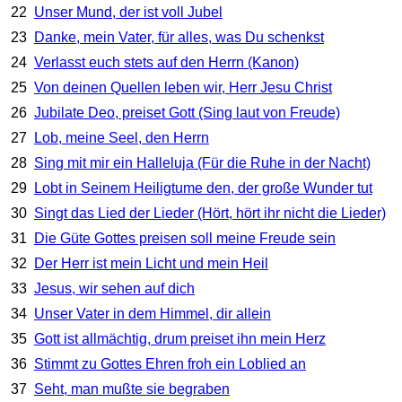
22
Unser Mund, der ist voll Jubel
23
Danke, mein Vater, für alles, was Du schenkst
24
Verlasst euch stets auf den Herrn (Kanon)
25
Von deinen Quellen leben wir, Herr Jesu Christ
26
Jubilate Deo, preiset Gott (Sing laut von Freude)
27
Lob, meine Seel, den Herrn
28
Sing mit mir ein Halleluja (Für die Ruhe in der Nacht)
29
Lobt in Seinem Heiligtume den, der große Wunder tut
30
Singt das Lied der Lieder (Hört, hört ihr nicht die Lieder)
31
Die Güte Gottes preisen soll meine Freude sein
32
Der Herr ist mein Licht und mein Heil
33
Jesus, wir sehen auf dich
34
Unser Vater in dem Himmel, dir allein
35
Gott ist allmächtig, drum preiset ihn mein Herz
36
Stimmt zu Gottes Ehren froh ein Loblied an
37
Seht, man mußte sie begraben