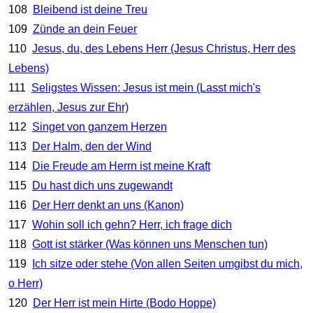
108
Bleibend ist deine Treu
109
Zünde an dein Feuer
110
Jesus, du, des Lebens Herr (Jesus Christus, Herr des
Lebens)
111
Seligstes Wissen: Jesus ist mein (Lasst mich's
erzählen, Jesus zur Ehr)
112
Singet von ganzem Herzen
113
Der Halm, den der Wind
114
Die Freude am Herrn ist meine Kraft
115
Du hast dich uns zugewandt
116
Der Herr denkt an uns (Kanon)
117
Wohin soll ich gehn? Herr, ich frage dich
118
Gott ist stärker (Was können uns Menschen tun)
119
Ich sitze oder stehe (Von allen Seiten umgibst du mich,
o Herr)
120
Der Herr ist mein Hirte (Bodo Hoppe)