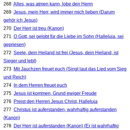
268
Alles, was atmen kann, lobe den Herrn
269
Jesus, mein Herr, wird immer mich lieben (Darum
gehör ich Jesus)
270
Der Herr ist treu (Kanon)
271
O Gott, sei gelobt für die Liebe im Sohn (Halleluja, sei
gepriesen)
272
Seele, dein Heiland ist frei (Jesus, dein Heiland, ist
Sieger und lebt)
273
Mit Jauchzen freuet euch (Singt laut das Lied vom Sieg
und Reich)
274
In dem Herren freuet euch
275
Jesus ist kommen, Grund ewiger Freude
276
Preist den Herren Jesus Christ, Halleluja
277
Christus ist auferstanden, wahrhaftig auferstanden
(Kanon)
278
Der Herr ist auferstanden (Kanon) (Er ist wahrhaftig