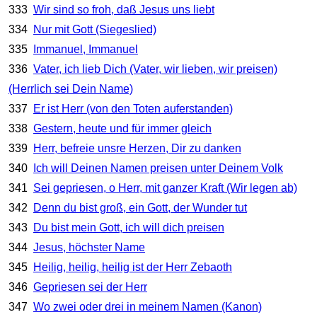
333
Wir sind so froh, daß Jesus uns liebt
334
Nur mit Gott (Siegeslied)
335
Immanuel, Immanuel
336
Vater, ich lieb Dich (Vater, wir lieben, wir preisen)
(Herrlich sei Dein Name)
337
Er ist Herr (von den Toten auferstanden)
338
Gestern, heute und für immer gleich
339
Herr, befreie unsre Herzen, Dir zu danken
340
Ich will Deinen Namen preisen unter Deinem Volk
341
Sei gepriesen, o Herr, mit ganzer Kraft (Wir legen ab)
342
Denn du bist groß, ein Gott, der Wunder tut
343
Du bist mein Gott, ich will dich preisen
344
Jesus, höchster Name
345
Heilig, heilig, heilig ist der Herr Zebaoth
346
Gepriesen sei der Herr
347
Wo zwei oder drei in meinem Namen (Kanon)