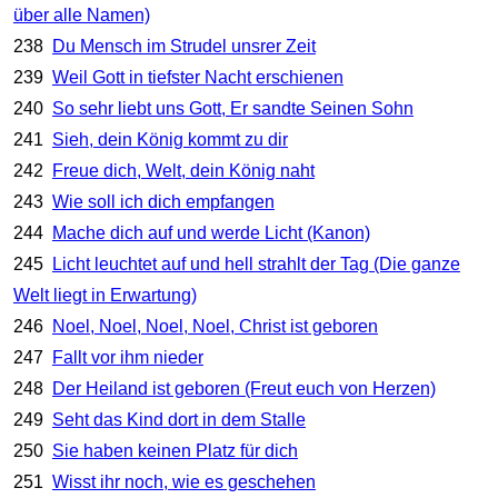
über alle Namen)
238
Du Mensch im Strudel unsrer Zeit
239
Weil Gott in tiefster Nacht erschienen
240
So sehr liebt uns Gott, Er sandte Seinen Sohn
241
Sieh, dein König kommt zu dir
242
Freue dich, Welt, dein König naht
243
Wie soll ich dich empfangen
244
Mache dich auf und werde Licht (Kanon)
245
Licht leuchtet auf und hell strahlt der Tag (Die ganze
Welt liegt in Erwartung)
246
Noel, Noel, Noel, Noel, Christ ist geboren
247
Fallt vor ihm nieder
248
Der Heiland ist geboren (Freut euch von Herzen)
249
Seht das Kind dort in dem Stalle
250
Sie haben keinen Platz für dich
251
Wisst ihr noch, wie es geschehen