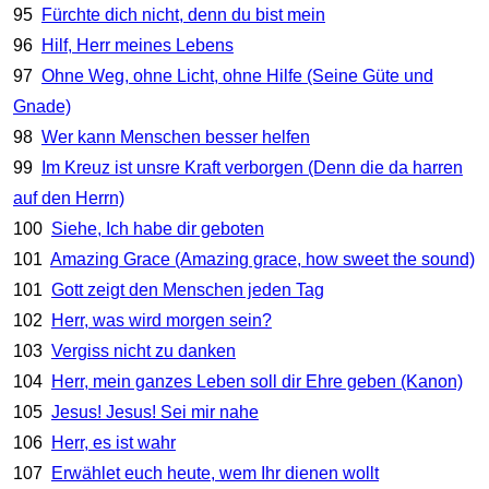
95
Fürchte dich nicht, denn du bist mein
96
Hilf, Herr meines Lebens
97
Ohne Weg, ohne Licht, ohne Hilfe (Seine Güte und
Gnade)
98
Wer kann Menschen besser helfen
99
Im Kreuz ist unsre Kraft verborgen (Denn die da harren
auf den Herrn)
100
Siehe, Ich habe dir geboten
101
Amazing Grace (Amazing grace, how sweet the sound)
101
Gott zeigt den Menschen jeden Tag
102
Herr, was wird morgen sein?
103
Vergiss nicht zu danken
104
Herr, mein ganzes Leben soll dir Ehre geben (Kanon)
105
Jesus! Jesus! Sei mir nahe
106
Herr, es ist wahr
107
Erwählet euch heute, wem Ihr dienen wollt