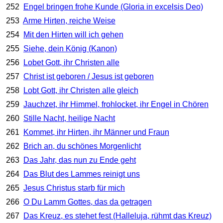
252
Engel bringen frohe Kunde (Gloria in excelsis Deo)
253
Arme Hirten, reiche Weise
254
Mit den Hirten will ich gehen
255
Siehe, dein König (Kanon)
256
Lobet Gott, ihr Christen alle
257
Christ ist geboren / Jesus ist geboren
258
Lobt Gott, ihr Christen alle gleich
259
Jauchzet, ihr Himmel, frohlocket, ihr Engel in Chören
260
Stille Nacht, heilige Nacht
261
Kommet, ihr Hirten, ihr Männer und Fraun
262
Brich an, du schönes Morgenlicht
263
Das Jahr, das nun zu Ende geht
264
Das Blut des Lammes reinigt uns
265
Jesus Christus starb für mich
266
O Du Lamm Gottes, das da getragen
267
Das Kreuz, es stehet fest (Halleluja, rühmt das Kreuz)