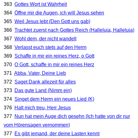
363
Gottes Wort ist Wahrheit
364
Öffne mir die Augen, ich will Jesus sehen
365
Weil Jesus lebt (Den Gott uns gab)
366
Trachtet zuerst nach Gottes Reich (Halleluja, Halleluja)
367
Wohl dem, der nicht wandelt
368
Verlasst euch stets auf den Herrn
369
Schaffe in mir ein reines Herz, o Gott
370
O Gott, schaffe in mir ein reines Herz
371
Abba, Vater, Deine Lieb
372
Saget Dank allezeit für alles
373
Das gute Land (Nimm ein)
374
Singet dem Herrn ein neues Lied (K)
376
Halt mich treu, Herr Jesus
377
Nun hat mein Auge dich gesehn (Ich hatte von dir nur
vom Hörensagen vernommen)
377
Es gibt jemand, der deine Lasten kennt