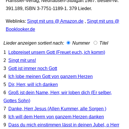
Hänssler-Verlag, Neuhausen-Stuttgart 1987. Bestell-Nr.
391.189, ISBN 3-7751-1189-1. 379 Lieder.
Weblinks:
Singt mit uns @ Amazon.de
,
Singt mit uns @
Booklooker.de
Lieder anzeigen sortiert nach:
Nummer
Titel
1
Lobpreiset unsern Gott (Freuet euch, ich komm)
2
Singt mit uns!
3
Gott ist immer noch Gott
4
Ich lobe meinen Gott von ganzem Herzen
5
Dir, Herr, will ich danken
6
Groß ist dein Name, Herr, wir loben dich (Er selber,
Gottes Sohn)
7
Danke, Herr Jesus (Allen Kummer, alle Sorgen )
8
Ich will dem Herrn von ganzem Herzen danken
9
Dass du mich einstimmen lässt in deinen Jubel, o Herr