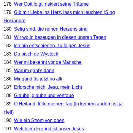
178
Wer Gott folgt, riskiert seine Träume
179
Gib mir Liebe ins Herz, lass mich leuchten (Sing
Hosianna)
180
Selig sind, die reinen Herzens sind
181
Wir wolln bezeugen in diesen unsren Tagen
182
Ich bin entschieden, zu folgen Jesus
183
Du bisch de Wystock
184
Wer mi bekennt vor de Mänsche
185
Warum gaht's dänn
186
Mir gänd üs jetzt no alli
187
Erforsche mich, Jesu, mein Licht
188
Glaube, glaube und vertraue
189
O Heiland, fülle meinen Tag (In keinem andern ist ja
Heil)
190
Wie ein Strom von oben
191
Welch ein Freund ist unser Jesus