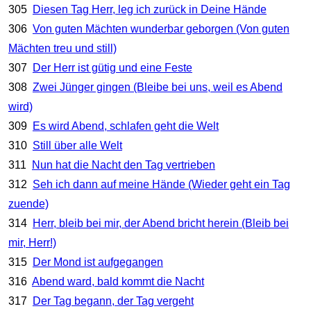
305
Diesen Tag Herr, leg ich zurück in Deine Hände
306
Von guten Mächten wunderbar geborgen (Von guten
Mächten treu und still)
307
Der Herr ist gütig und eine Feste
308
Zwei Jünger gingen (Bleibe bei uns, weil es Abend
wird)
309
Es wird Abend, schlafen geht die Welt
310
Still über alle Welt
311
Nun hat die Nacht den Tag vertrieben
312
Seh ich dann auf meine Hände (Wieder geht ein Tag
zuende)
314
Herr, bleib bei mir, der Abend bricht herein (Bleib bei
mir, Herr!)
315
Der Mond ist aufgegangen
316
Abend ward, bald kommt die Nacht
317
Der Tag begann, der Tag vergeht