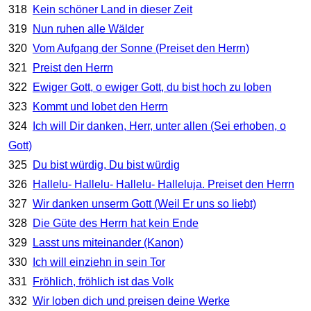
318
Kein schöner Land in dieser Zeit
319
Nun ruhen alle Wälder
320
Vom Aufgang der Sonne (Preiset den Herrn)
321
Preist den Herrn
322
Ewiger Gott, o ewiger Gott, du bist hoch zu loben
323
Kommt und lobet den Herrn
324
Ich will Dir danken, Herr, unter allen (Sei erhoben, o
Gott)
325
Du bist würdig, Du bist würdig
326
Hallelu- Hallelu- Hallelu- Halleluja. Preiset den Herrn
327
Wir danken unserm Gott (Weil Er uns so liebt)
328
Die Güte des Herrn hat kein Ende
329
Lasst uns miteinander (Kanon)
330
Ich will einziehn in sein Tor
331
Fröhlich, fröhlich ist das Volk
332
Wir loben dich und preisen deine Werke