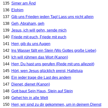
135
Simer am Änd
136
Elohim
137
Gib uns Frieden jeden Tag! Lass uns nicht allein
138
Geh, Abraham, geh
139
Jesus, ich will gehn, sende mich
140
Friede mit euch, Friede mit euch
141
Herr, gib du uns Augen
142
Ins Wasser fällt ein Stein (Wo Gottes große Liebe)
143
Ich will rühmen das Wort (Kanon)
144
Herr, Du hast uns gerufen (Rede mit uns allezeit)
145
Hört, wen Jesus glücklich preist, Halleluja
146
Ein jeder trage die Last des andern
147
Dienet, dienet (Kanon)
148
Gott baut Sein Haus, Stein auf Stein
149
Gehet hin in alle Welt
150
Herr, wir sind zu dir gekommen, um in deinem Dienst