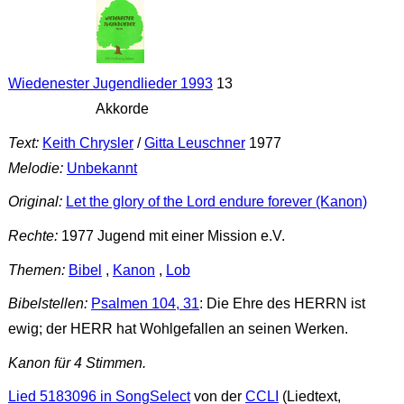
Wiedenester Jugendlieder 1993
13
Akkorde
Text:
Keith Chrysler
/
Gitta Leuschner
1977
Melodie:
Unbekannt
Original:
Let the glory of the Lord endure forever (Kanon)
Rechte:
1977 Jugend mit einer Mission e.V.
Themen:
Bibel
,
Kanon
,
Lob
Bibelstellen:
Psalmen 104, 31
: Die Ehre des HERRN ist
ewig; der HERR hat Wohlgefallen an seinen Werken.
Kanon für 4 Stimmen.
Lied 5183096 in SongSelect
von der
CCLI
(Liedtext,