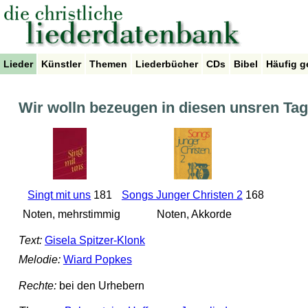
Lieder
Künstler
Themen
Liederbücher
CDs
Bibel
Häufig g
Wir wolln bezeugen in diesen unsren Ta
Singt mit uns
181
Songs Junger Christen 2
168
Noten, mehrstimmig
Noten, Akkorde
Text:
Gisela Spitzer-Klonk
Melodie:
Wiard Popkes
Rechte:
bei den Urhebern