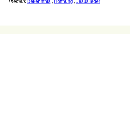
Themen:
Bekenntnis
,
Hoffnung
,
Jesuslieder