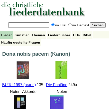
im Titel
im Liedtext
Lieder
Künstler
Themen
Liederbücher
CDs
Bibel
Häufig gestellte Fragen
Dona nobis pacem (Kanon)
BUJU 1997 (braun)
135
Die Fontäne
249a
Noten, Akkorde
Noten