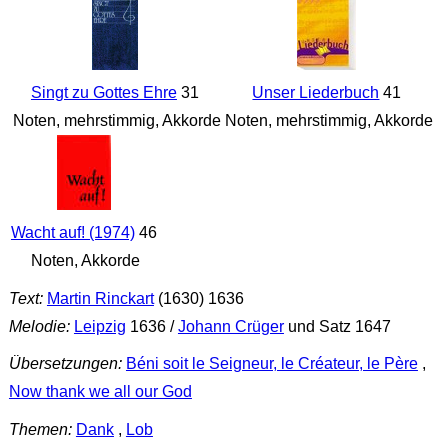
Singt zu Gottes Ehre
31
Unser Liederbuch
41
Noten, mehrstimmig, Akkorde
Noten, mehrstimmig, Akkorde
Wacht auf! (1974)
46
Noten, Akkorde
Text:
Martin Rinckart
(1630) 1636
Melodie:
Leipzig
1636 /
Johann Crüger
und Satz 1647
Übersetzungen:
Béni soit le Seigneur, le Créateur, le Père
,
Now thank we all our God
Themen:
Dank
,
Lob