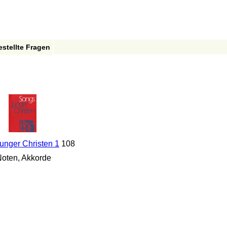
estellte Fragen
unger Christen 1
108
oten, Akkorde