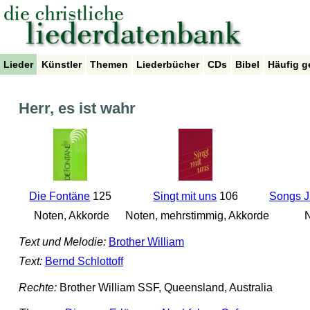
Lieder
Künstler
Themen
Liederbücher
CDs
Bibel
Häufig g
Herr, es ist wahr
Die Fontäne
125
Singt mit uns
106
Songs J
Noten, Akkorde
Noten, mehrstimmig, Akkorde
N
Text und Melodie:
Brother William
Text:
Bernd Schlottoff
Rechte:
Brother William SSF, Queensland, Australia