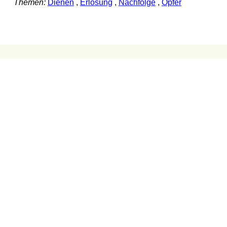
Themen:
Dienen
,
Erlösung
,
Nachfolge
,
Opfer