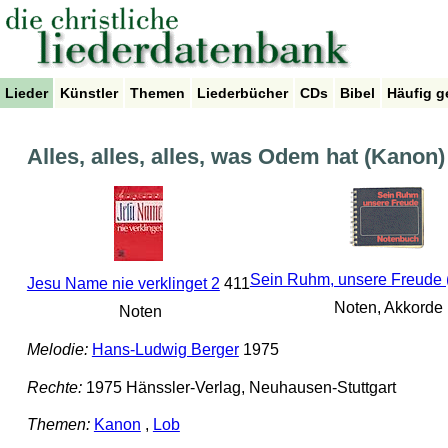
Lieder
Künstler
Themen
Liederbücher
CDs
Bibel
Häufig g
Alles, alles, alles, was Odem hat (Kanon)
Sein Ruhm, unsere Freude 
Jesu Name nie verklinget 2
411
Noten, Akkorde
Noten
Melodie:
Hans-Ludwig Berger
1975
Rechte:
1975 Hänssler-Verlag, Neuhausen-Stuttgart
Themen:
Kanon
,
Lob