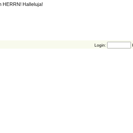
en HERRN! Halleluja!
Login: