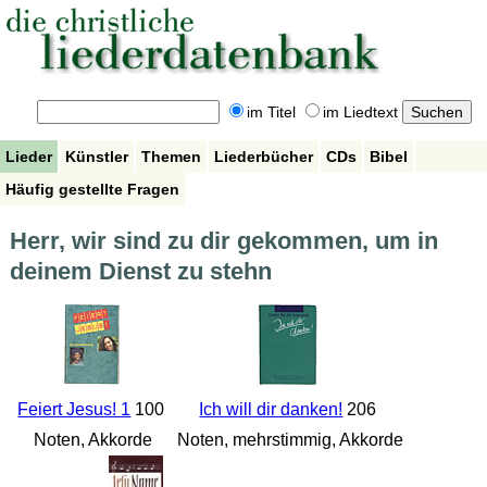
im Titel
im Liedtext
Lieder
Künstler
Themen
Liederbücher
CDs
Bibel
Häufig gestellte Fragen
Herr, wir sind zu dir gekommen, um in
deinem Dienst zu stehn
Feiert Jesus! 1
100
Ich will dir danken!
206
Noten, Akkorde
Noten, mehrstimmig, Akkorde