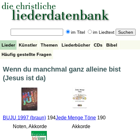
im Titel
im Liedtext
Lieder
Künstler
Themen
Liederbücher
CDs
Bibel
Häufig gestellte Fragen
Wenn du manchmal ganz alleine bist
(Jesus ist da)
BUJU 1997 (braun)
194
Jede Menge Töne
190
Noten, Akkorde
Akkorde