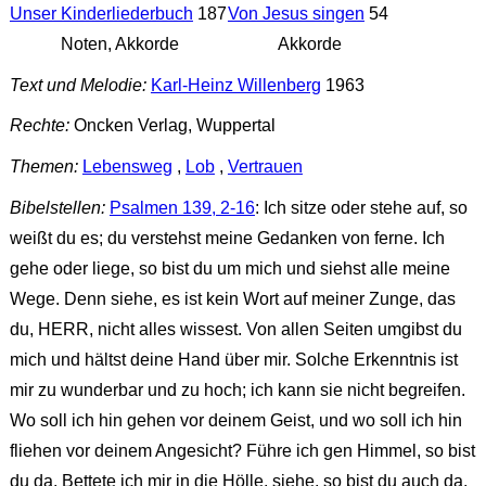
Unser Kinderliederbuch
187
Von Jesus singen
54
Noten, Akkorde
Akkorde
Text und Melodie:
Karl-Heinz Willenberg
1963
Rechte:
Oncken Verlag, Wuppertal
Themen:
Lebensweg
,
Lob
,
Vertrauen
Bibelstellen:
Psalmen 139, 2-16
: Ich sitze oder stehe auf, so
weißt du es; du verstehst meine Gedanken von ferne. Ich
gehe oder liege, so bist du um mich und siehst alle meine
Wege. Denn siehe, es ist kein Wort auf meiner Zunge, das
du, HERR, nicht alles wissest. Von allen Seiten umgibst du
mich und hältst deine Hand über mir. Solche Erkenntnis ist
mir zu wunderbar und zu hoch; ich kann sie nicht begreifen.
Wo soll ich hin gehen vor deinem Geist, und wo soll ich hin
fliehen vor deinem Angesicht? Führe ich gen Himmel, so bist
du da. Bettete ich mir in die Hölle, siehe, so bist du auch da.