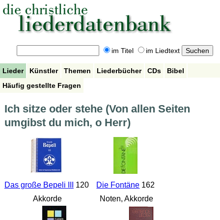
im Titel
im Liedtext
Lieder
Künstler
Themen
Liederbücher
CDs
Bibel
Häufig gestellte Fragen
Ich sitze oder stehe (Von allen Seiten
umgibst du mich, o Herr)
Das große Bepeli III
120
Die Fontäne
162
Akkorde
Noten, Akkorde