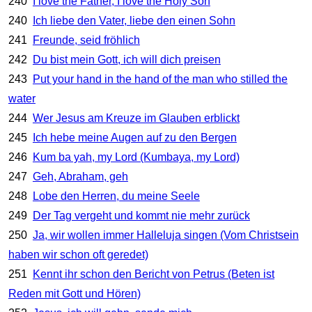
240
I love the Father, I love the Holy Son
240
Ich liebe den Vater, liebe den einen Sohn
241
Freunde, seid fröhlich
242
Du bist mein Gott, ich will dich preisen
243
Put your hand in the hand of the man who stilled the
water
244
Wer Jesus am Kreuze im Glauben erblickt
245
Ich hebe meine Augen auf zu den Bergen
246
Kum ba yah, my Lord (Kumbaya, my Lord)
247
Geh, Abraham, geh
248
Lobe den Herren, du meine Seele
249
Der Tag vergeht und kommt nie mehr zurück
250
Ja, wir wollen immer Halleluja singen (Vom Christsein
haben wir schon oft geredet)
251
Kennt ihr schon den Bericht von Petrus (Beten ist
Reden mit Gott und Hören)