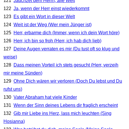
121
Jauchzet dem Herrn, alle Welt
122
Ja, wenn der Herr einst wiederkommt
123
Es gibt ein Wort in dieser Welt
124
Weit ist der Weg (Wer mein Jünger ist)
125
Herr, erbarme dich (Immer, wenn ich dein Wort höre)
126
Herr, ich bin so froh (Herr, ich hab dich lieb)
127
Deine Augen verraten es mir (Du tust oft so klug und
weise)
128
Dass meinen Vorteil ich stets gesucht (Herr, verzeih
mir meine Sünden)
129
Ohne Dich wären wir verloren (Doch Du lebst und Du
rufst uns)
130
Vater Abraham hat viele Kinder
131
Wenn der Sinn deines Lebens dir fraglich erscheint
132
Gib mir Liebe ins Herz, lass mich leuchten (Sing
Hosianna)