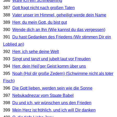
386
Wäre ich ein Schmetterling
387
Gott fragt nicht nach großen Taten
388
Vater unser im Himmel, geheiligt werde dein Name
389
Herr, du mein Gott, du bist gut
390
Wende dich an Ihn (Wie kannst du das vergessen)
391
Du hast Gedanken des Friedens (Wir stimmen Dir ein
Loblied an)
392
Herr, ich sehe deine Welt
393
Singt und tanzt und jubelt laut vor Freuden
394
Herr, dein Heil'ger Geist komm über uns
395
Noah (Hol dir große Zedern) (Schwimme nicht als toter
Fisch)
396
Die Gott lieben, werden sein wie die Sonne
397
Nebukadnezar vom Staate Babel
398
Du und ich, wir wünschen uns den Frieden
399
Mein Herz ist fröhlich, und ich will Dir danken