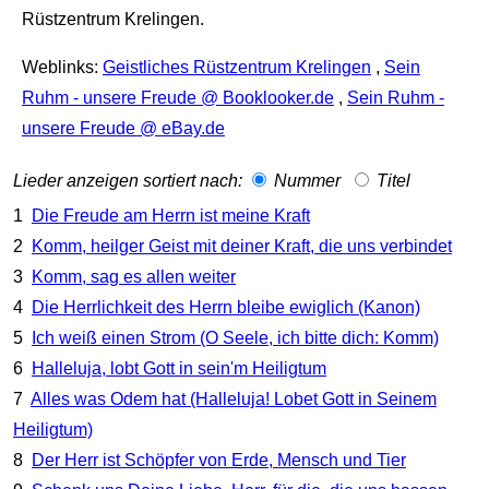
Rüstzentrum Krelingen.
Weblinks:
Geistliches Rüstzentrum Krelingen
,
Sein
Ruhm - unsere Freude @ Booklooker.de
,
Sein Ruhm -
unsere Freude @ eBay.de
Lieder anzeigen sortiert nach:
Nummer
Titel
1
Die Freude am Herrn ist meine Kraft
2
Komm, heilger Geist mit deiner Kraft, die uns verbindet
3
Komm, sag es allen weiter
4
Die Herrlichkeit des Herrn bleibe ewiglich (Kanon)
5
Ich weiß einen Strom (O Seele, ich bitte dich: Komm)
6
Halleluja, lobt Gott in sein'm Heiligtum
7
Alles was Odem hat (Halleluja! Lobet Gott in Seinem
Heiligtum)
8
Der Herr ist Schöpfer von Erde, Mensch und Tier