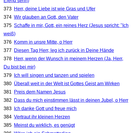
Elend sehn)
373
Herr, deine Liebe ist wie Gras und Ufer
374
Wir glauben an Gott, den Vater
375
Schaffe in mir, Gott, ein reines Herz (Jesus spricht: "Ich
weiß)
376
Komm in unsre Mitte, o Herr
377
Diesen Tag Herr, leg ich zurück in Deine Hände
378
Herr, wenn der Wunsch in meinem Herzen (Ja, Herr,
Du bist bei mir)
379
Ich will singen und tanzen und spielen
380
Überall weit in der Welt ist Gottes Geist am Wirken
381
Preis dem Namen Jesus
382
Dass du mich einstimmen lässt in deinen Jubel, o Herr
383
Ich danke Gott und freue mich
384
Vertraut ihr kleinen Herzen
385
Meinst du wirklich, es genügt