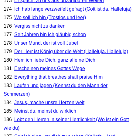
173
Er spricht zu uns aus unzählbaren Welten
174
Ich hab lange verzweifelt gefragt (Gott ist da, Halleluja)
175
Wo soll ich hin (Trostlos und leer)
176
Vergiss nicht zu danken
177
Seit Jahren bin ich gläubig schon
178
Unser Mund, der ist voll Jubel
179
Der Herr ist König über die Welt (Halleluja, Halleluja)
180
Herr, ich liebe Dich, ganz alleine Dich
181
Erscheinen meines Gottes Wege
182
Everything that breathes shall praise Him
183
Laufen und jagen (Kennst du den Mann der
Schmerzen)
184
Jesus, mache unsre Herzen weit
185
Meinst du, meinst du wirklich
186
Lobt den Herren in seiner Herrlichkeit (Wo ist ein Gott
wie du)