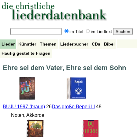
im Titel
im Liedtext
Lieder
Künstler
Themen
Liederbücher
CDs
Bibel
Häufig gestellte Fragen
Ehre sei dem Vater, Ehre sei dem Sohn
BUJU 1997 (braun)
26
Das große Bepeli III
48
Noten, Akkorde