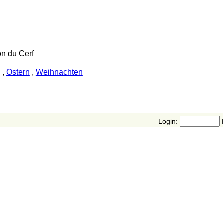
on du Cerf
g
,
Ostern
,
Weihnachten
Login: