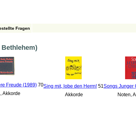
estellte Fragen
u Bethlehem)
re Freude (1989)
70
Sing mit, lobe den Herrn!
51
Songs Junger 
, Akkorde
Akkorde
Noten, A