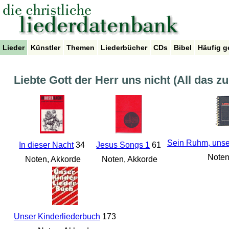
Lieder
Künstler
Themen
Liederbücher
CDs
Bibel
Häufig g
Liebte Gott der Herr uns nicht (All das z
Sein Ruhm, unse
In dieser Nacht
34
Jesus Songs 1
61
Noten
Noten, Akkorde
Noten, Akkorde
Unser Kinderliederbuch
173