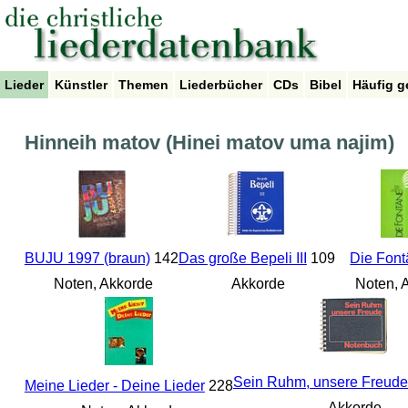
Lieder
Künstler
Themen
Liederbücher
CDs
Bibel
Häufig g
Hinneih matov (Hinei matov uma najim)
BUJU 1997 (braun)
142
Das große Bepeli III
109
Die Fon
Noten, Akkorde
Akkorde
Noten, 
Sein Ruhm, unsere Freude
Meine Lieder - Deine Lieder
228
Akkorde