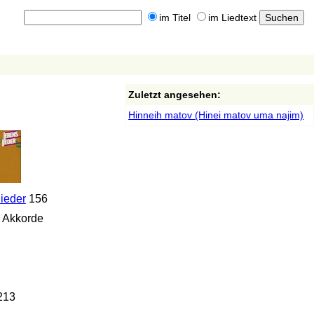
im Titel
im Liedtext
Zuletzt angesehen:
Hinneih matov (Hinei matov uma najim)
ieder
156
 Akkorde
213