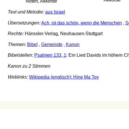
Noten, Akkorde
Text und Melodie:
aus Israel
Übersetzungen:
Ach, ist das schön, wenn die Menschen
,
S
Rechte:
Hänssler-Verlag, Neuhausen-Stuttgart
Themen:
Bibel
,
Gemeinde
,
Kanon
Bibelstellen:
Psalmen 133, 1
: Ein Lied Davids im höhern Cho
Kanon zu 2 Stimmen
Weblinks:
Wikipedia (englisch): Hine Ma Tov