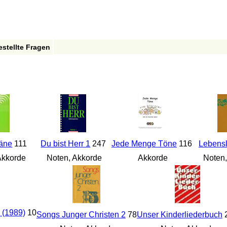
estellte Fragen
täne
111
Du bist Herr 1
247
Jede Menge Töne
116
Lebensl
Akkorde
Noten, Akkorde
Akkorde
Noten,
 (1989)
10
Songs Junger Christen 2
78
Unser Kinderliederbuch