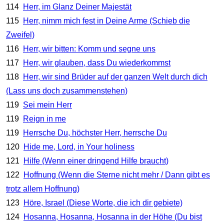
114
Herr, im Glanz Deiner Majestät
115
Herr, nimm mich fest in Deine Arme (Schieb die
Zweifel)
116
Herr, wir bitten: Komm und segne uns
117
Herr, wir glauben, dass Du wiederkommst
118
Herr, wir sind Brüder auf der ganzen Welt durch dich
(Lass uns doch zusammenstehen)
119
Sei mein Herr
119
Reign in me
119
Herrsche Du, höchster Herr, herrsche Du
120
Hide me, Lord, in Your holiness
121
Hilfe (Wenn einer dringend Hilfe braucht)
122
Hoffnung (Wenn die Sterne nicht mehr / Dann gibt es
trotz allem Hoffnung)
123
Höre, Israel (Diese Worte, die ich dir gebiete)
124
Hosanna, Hosanna, Hosanna in der Höhe (Du bist