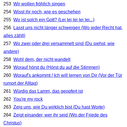
253
Wir wollen fröhlich singen
254
Wisst ihr noch, wie es geschehen
255
Wo ist solch ein Gott? (Lei lei lei lei lei...)
256
Lasst uns nicht länger schweigen (Wo jeder Recht hat,
alles zählt)
257
Wo zwei oder drei versammelt sind (Du siehst, wie
andere)
258
Wohl dem, der nicht wandelt
259
Worauf hörst du (Hörst du auf die Stimmen)
260
Worauf's ankommt / Ich will lernen von Dir (Vor der Tür
rumort der Alltag)
261
Würdig das Lamm, das geopfert ist
262
You're my rock
263
Zeig uns, wie Du wirklich bist (Du hast Worte)
264
Zeigt einander, wer ihr seid (Wo der Friede des
Christus)