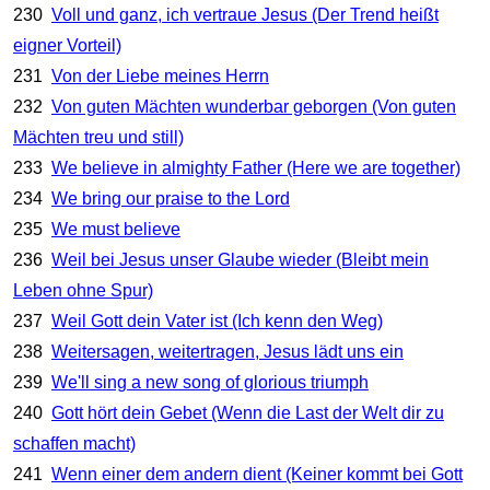
230
Voll und ganz, ich vertraue Jesus (Der Trend heißt
eigner Vorteil)
231
Von der Liebe meines Herrn
232
Von guten Mächten wunderbar geborgen (Von guten
Mächten treu und still)
233
We believe in almighty Father (Here we are together)
234
We bring our praise to the Lord
235
We must believe
236
Weil bei Jesus unser Glaube wieder (Bleibt mein
Leben ohne Spur)
237
Weil Gott dein Vater ist (Ich kenn den Weg)
238
Weitersagen, weitertragen, Jesus lädt uns ein
239
We'll sing a new song of glorious triumph
240
Gott hört dein Gebet (Wenn die Last der Welt dir zu
schaffen macht)
241
Wenn einer dem andern dient (Keiner kommt bei Gott