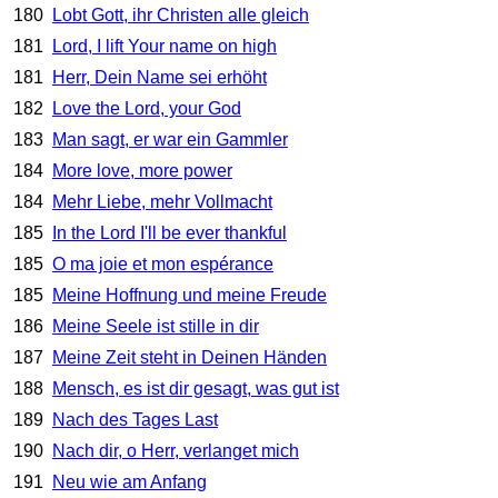
180
Lobt Gott, ihr Christen alle gleich
181
Lord, I lift Your name on high
181
Herr, Dein Name sei erhöht
182
Love the Lord, your God
183
Man sagt, er war ein Gammler
184
More love, more power
184
Mehr Liebe, mehr Vollmacht
185
In the Lord I'll be ever thankful
185
O ma joie et mon espérance
185
Meine Hoffnung und meine Freude
186
Meine Seele ist stille in dir
187
Meine Zeit steht in Deinen Händen
188
Mensch, es ist dir gesagt, was gut ist
189
Nach des Tages Last
190
Nach dir, o Herr, verlanget mich
191
Neu wie am Anfang