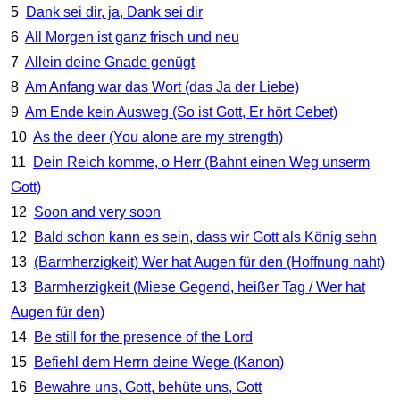
5
Dank sei dir, ja, Dank sei dir
6
All Morgen ist ganz frisch und neu
7
Allein deine Gnade genügt
8
Am Anfang war das Wort (das Ja der Liebe)
9
Am Ende kein Ausweg (So ist Gott, Er hört Gebet)
10
As the deer (You alone are my strength)
11
Dein Reich komme, o Herr (Bahnt einen Weg unserm
Gott)
12
Soon and very soon
12
Bald schon kann es sein, dass wir Gott als König sehn
13
(Barmherzigkeit) Wer hat Augen für den (Hoffnung naht)
13
Barmherzigkeit (Miese Gegend, heißer Tag / Wer hat
Augen für den)
14
Be still for the presence of the Lord
15
Befiehl dem Herrn deine Wege (Kanon)
16
Bewahre uns, Gott, behüte uns, Gott