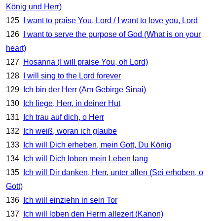
König und Herr)
125
I want to praise You, Lord / I want to love you, Lord
126
I want to serve the purpose of God (What is on your
heart)
127
Hosanna (I will praise You, oh Lord)
128
I will sing to the Lord forever
129
Ich bin der Herr (Am Gebirge Sinai)
130
Ich liege, Herr, in deiner Hut
131
Ich trau auf dich, o Herr
132
Ich weiß, woran ich glaube
133
Ich will Dich erheben, mein Gott, Du König
134
Ich will Dich loben mein Leben lang
135
Ich will Dir danken, Herr, unter allen (Sei erhoben, o
Gott)
136
Ich will einziehn in sein Tor
137
Ich will loben den Herrn allezeit (Kanon)