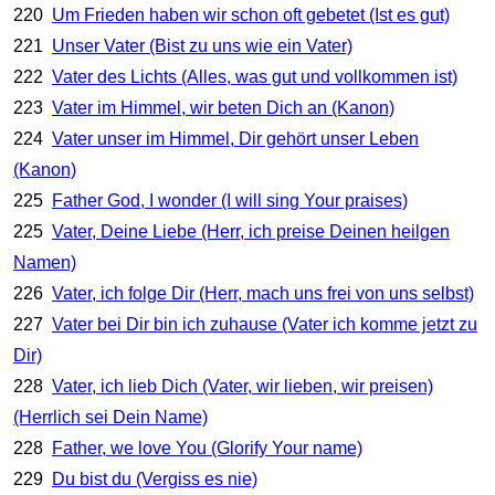
220
Um Frieden haben wir schon oft gebetet (Ist es gut)
221
Unser Vater (Bist zu uns wie ein Vater)
222
Vater des Lichts (Alles, was gut und vollkommen ist)
223
Vater im Himmel, wir beten Dich an (Kanon)
224
Vater unser im Himmel, Dir gehört unser Leben
(Kanon)
225
Father God, I wonder (I will sing Your praises)
225
Vater, Deine Liebe (Herr, ich preise Deinen heilgen
Namen)
226
Vater, ich folge Dir (Herr, mach uns frei von uns selbst)
227
Vater bei Dir bin ich zuhause (Vater ich komme jetzt zu
Dir)
228
Vater, ich lieb Dich (Vater, wir lieben, wir preisen)
(Herrlich sei Dein Name)
228
Father, we love You (Glorify Your name)
229
Du bist du (Vergiss es nie)