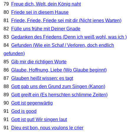
79
Freue dich, Welt, dein König naht
80
Friede sei in diesem Hause
81
Friede, Friede, Friede sei mit dir (Nicht jenes Warten)
82
Fülle uns frühe mit Deiner Gnade
83
Gedanken des Friedens (Denn ich weiß wohl, was ich )
84
Gefunden (Wie ein Schaf / Verloren, doch endlich
gefunden)
85
Gib mir die richtigen Worte
86
Glaube, Hoffnung, Liebe (Wo Glaube beginnt)
87
Glauben heißt wissen: es tagt
88
Gott gab uns den Grund zum Singen (Kanon)
89
Gott greift ein (Es herrschten schlimme Zeiten)
90
Gott ist gegenwärtig
91
God is good
91
Gott ist gut! Wir singen laut
91
Dieu est bon, nous voulons le crier