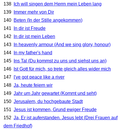
138
Ich will singen dem Herrn mein Leben lang
139
Immer mehr von Dir
140
Beten (In der Stille angekommen)
141
In dir ist Freude
142
In dir ist mein Leben
143
In heavenly armour (And we sing glory, honour)
144
In my father's hand
145
Ins Tal (Du kommst zu uns und siehst uns an)
146
Ist Gott für mich, so trete gleich alles wider mich
147
I've got peace like a river
148
Ja, heute feiern wir
149
Jahr um Jahr gewartet (Kommt und seht)
150
Jerusalem, du hochgebaute Stadt
151
Jesus ist kommen, Grund ewiger Freude
152
Ja, Er ist auferstanden. Jesus lebt (Drei Frauen auf
dem Friedhof)