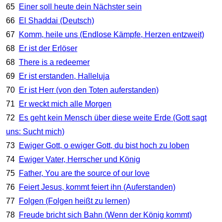
65
Einer soll heute dein Nächster sein
66
El Shaddai (Deutsch)
67
Komm, heile uns (Endlose Kämpfe, Herzen entzweit)
68
Er ist der Erlöser
68
There is a redeemer
69
Er ist erstanden, Halleluja
70
Er ist Herr (von den Toten auferstanden)
71
Er weckt mich alle Morgen
72
Es geht kein Mensch über diese weite Erde (Gott sagt
uns: Sucht mich)
73
Ewiger Gott, o ewiger Gott, du bist hoch zu loben
74
Ewiger Vater, Herrscher und König
75
Father, You are the source of our love
76
Feiert Jesus, kommt feiert ihn (Auferstanden)
77
Folgen (Folgen heißt zu lernen)
78
Freude bricht sich Bahn (Wenn der König kommt)