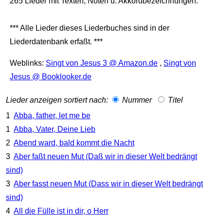
265 Lieder mit Texten, Noten u. Akkordbezeichnungen.
*** Alle Lieder dieses Liederbuches sind in der
Liederdatenbank erfaßt. ***
Weblinks:
Singt von Jesus 3 @ Amazon.de
,
Singt von
Jesus @ Booklooker.de
Lieder anzeigen sortiert nach:
Nummer
Titel
1
Abba, father, let me be
1
Abba, Vater, Deine Lieb
2
Abend ward, bald kommt die Nacht
3
Aber faßt neuen Mut (Daß wir in dieser Welt bedrängt
sind)
3
Aber fasst neuen Mut (Dass wir in dieser Welt bedrängt
sind)
4
All die Fülle ist in dir, o Herr