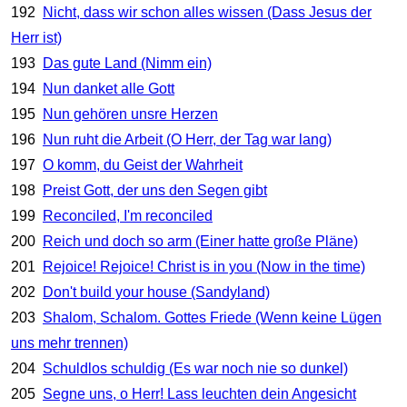
192
Nicht, dass wir schon alles wissen (Dass Jesus der
Herr ist)
193
Das gute Land (Nimm ein)
194
Nun danket alle Gott
195
Nun gehören unsre Herzen
196
Nun ruht die Arbeit (O Herr, der Tag war lang)
197
O komm, du Geist der Wahrheit
198
Preist Gott, der uns den Segen gibt
199
Reconciled, I'm reconciled
200
Reich und doch so arm (Einer hatte große Pläne)
201
Rejoice! Rejoice! Christ is in you (Now in the time)
202
Don't build your house (Sandyland)
203
Shalom, Schalom. Gottes Friede (Wenn keine Lügen
uns mehr trennen)
204
Schuldlos schuldig (Es war noch nie so dunkel)
205
Segne uns, o Herr! Lass leuchten dein Angesicht