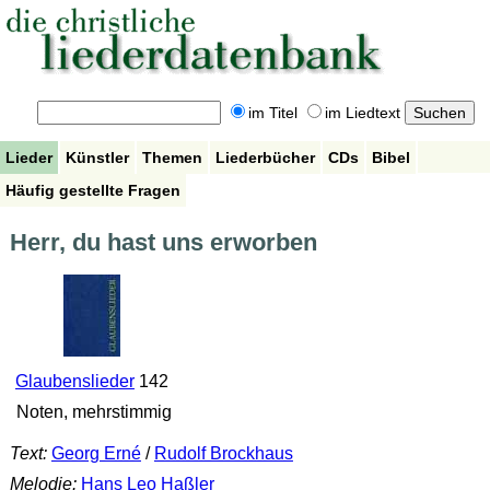
im Titel
im Liedtext
Lieder
Künstler
Themen
Liederbücher
CDs
Bibel
Häufig gestellte Fragen
Herr, du hast uns erworben
Glaubenslieder
142
Noten, mehrstimmig
Text:
Georg Erné
/
Rudolf Brockhaus
Melodie:
Hans Leo Haßler