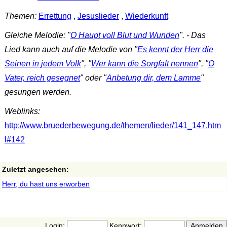
Themen:
Errettung
,
Jesuslieder
,
Wiederkunft
Gleiche Melodie: "
O Haupt voll Blut und Wunden
". - Das
Lied kann auch auf die Melodie von "
Es kennt der Herr die
Seinen in jedem Volk
", "
Wer kann die Sorgfalt nennen
", "
O
Vater, reich gesegnet
" oder "
Anbetung dir, dem Lamme
"
gesungen werden.
Weblinks:
http://www.bruederbewegung.de/themen/lieder/141_147.htm
l#142
Zuletzt angesehen:
Herr, du hast uns erworben
Login:
Kennwort: