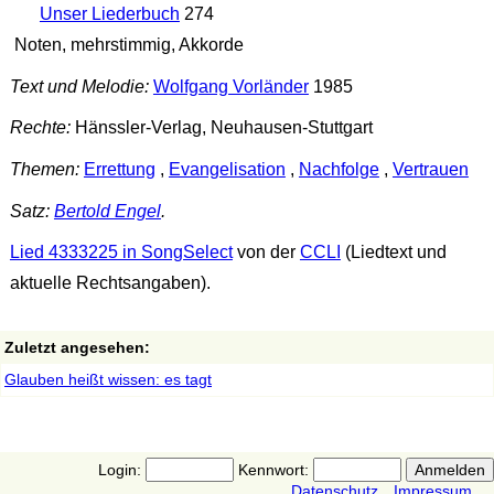
Unser Liederbuch
274
Noten, mehrstimmig, Akkorde
Text und Melodie:
Wolfgang Vorländer
1985
Rechte:
Hänssler-Verlag, Neuhausen-Stuttgart
Themen:
Errettung
,
Evangelisation
,
Nachfolge
,
Vertrauen
Satz:
Bertold Engel
.
Lied 4333225 in SongSelect
von der
CCLI
(Liedtext und
aktuelle Rechtsangaben).
Zuletzt angesehen:
Glauben heißt wissen: es tagt
Login:
Kennwort:
Datenschutz
Impressum