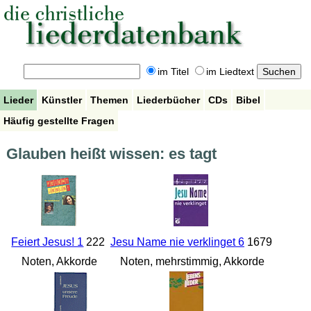
im Titel
im Liedtext
Lieder
Künstler
Themen
Liederbücher
CDs
Bibel
Häufig gestellte Fragen
Glauben heißt wissen: es tagt
Feiert Jesus! 1
222
Jesu Name nie verklinget 6
1679
Noten, Akkorde
Noten, mehrstimmig, Akkorde