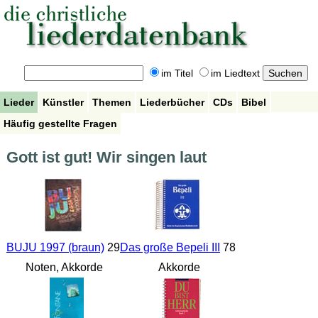
im Titel
im Liedtext
Lieder
Künstler
Themen
Liederbücher
CDs
Bibel
Häufig gestellte Fragen
Gott ist gut! Wir singen laut
BUJU 1997 (braun)
29
Das große Bepeli III
78
Noten, Akkorde
Akkorde