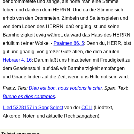
der drommetete und sänge, als hörte man eine Stimme
loben und danken dem HERRN. Und da die Stimme sich
erhob von den Drommeten, Zimbeln und Saitenspielen und
von dem Loben des HERRN, daß er gütig ist und seine
Barmherzigkeit ewig währet, da ward das Haus des HERRN
erfüllt mit einer Wolke, -
Psalmen 86, 5
: Denn du, HERR, bist
gut und gnädig, von großer Güte allen, die dich anrufen. -
Hebräer 4, 16
: Darum laßt uns hinzutreten mit Freudigkeit zu
dem Gnadenstuhl, auf daß wir Barmherzigkeit empfangen
und Gnade finden auf die Zeit, wenn uns Hilfe not sein wird.
Franz. Text:
Dieu est bon, nous voulons le crier
. Span. Text:
Bueno es dios cantemos
.
Lied 5228157 in SongSelect
von der
CCLI
(Liedtext,
Akkorde, Noten und aktuelle Rechtsangaben).
Zuletzt angesehen: