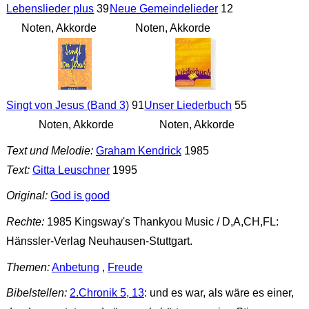
Lebenslieder plus
39
Neue Gemeindelieder
12
Noten, Akkorde
Noten, Akkorde
Singt von Jesus (Band 3)
91
Unser Liederbuch
55
Noten, Akkorde
Noten, Akkorde
Text und Melodie:
Graham Kendrick
1985
Text:
Gitta Leuschner
1995
Original:
God is good
Rechte:
1985 Kingsway's Thankyou Music / D,A,CH,FL:
Hänssler-Verlag Neuhausen-Stuttgart.
Themen:
Anbetung
,
Freude
Bibelstellen:
2.Chronik 5, 13
: und es war, als wäre es einer,