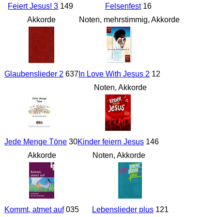
Feiert Jesus! 3
149
Felsenfest
16
Akkorde
Noten, mehrstimmig, Akkorde
Glaubenslieder 2
637
In Love With Jesus 2
12
Noten, Akkorde
Jede Menge Töne
30
Kinder feiern Jesus
146
Akkorde
Noten, Akkorde
Kommt, atmet auf
035
Lebenslieder plus
121