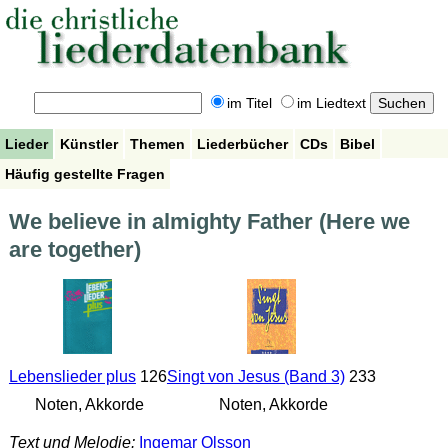
im Titel
im Liedtext
Lieder
Künstler
Themen
Liederbücher
CDs
Bibel
Häufig gestellte Fragen
We believe in almighty Father (Here we
are together)
Lebenslieder plus
126
Singt von Jesus (Band 3)
233
Noten, Akkorde
Noten, Akkorde
Text und Melodie:
Ingemar Olsson