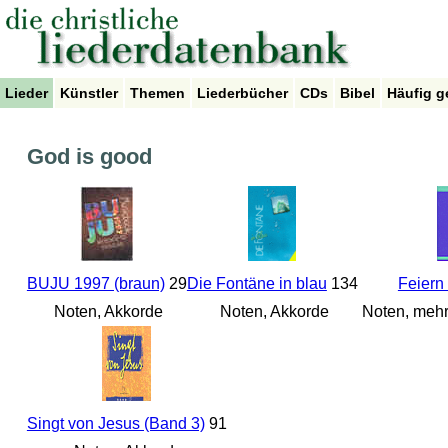
Lieder
Künstler
Themen
Liederbücher
CDs
Bibel
Häufig g
God is good
BUJU 1997 (braun)
29
Die Fontäne in blau
134
Feiern
Noten, Akkorde
Noten, Akkorde
Noten, mehr
Singt von Jesus (Band 3)
91