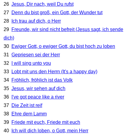
26
Jesus, Dir nach, weil Du rufst
27
Denn du bist groß, ein Gott, der Wunder tut
28
Ich trau auf dich, o Herr
29
Freunde, wir sind nicht befreit (Jesus sagt, ich sende
dich)
30
Ewiger Gott, o ewiger Gott, du bist hoch zu loben
31
Gepriesen sei der Herr
32
I will sing unto you
33
Lobt mit uns den Herrn (It's a happy day)
34
Fröhlich, fröhlich ist das Volk
35
Jesus, wir sehen auf dich
36
I've got peace like a river
37
Die Zeit ist reif
38
Ehre dem Lamm
39
Friede mit euch, Friede mit euch
40
Ich will dich loben, o Gott, mein Herr