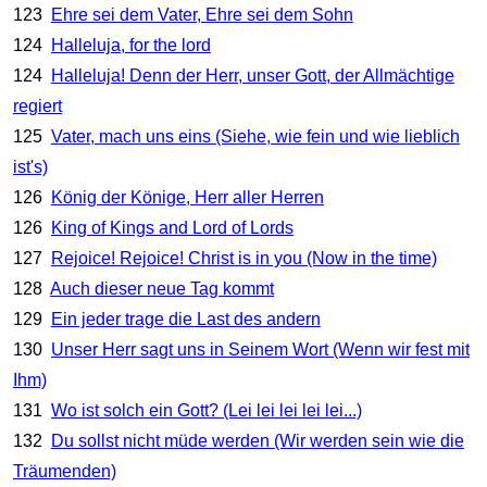
123
Ehre sei dem Vater, Ehre sei dem Sohn
124
Halleluja, for the lord
124
Halleluja! Denn der Herr, unser Gott, der Allmächtige
regiert
125
Vater, mach uns eins (Siehe, wie fein und wie lieblich
ist's)
126
König der Könige, Herr aller Herren
126
King of Kings and Lord of Lords
127
Rejoice! Rejoice! Christ is in you (Now in the time)
128
Auch dieser neue Tag kommt
129
Ein jeder trage die Last des andern
130
Unser Herr sagt uns in Seinem Wort (Wenn wir fest mit
Ihm)
131
Wo ist solch ein Gott? (Lei lei lei lei lei...)
132
Du sollst nicht müde werden (Wir werden sein wie die
Träumenden)