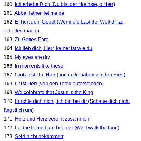
160
Ich erhebe Dich (Du bist der Höchste, o Herr)
161
Abba, father, let me be
162
Er hört dein Gebet (Wenn die Last der Welt dir zu
schaffen macht)
163
Zu Gottes Ehre
164
Ich lieb dich, Herr, keiner ist wie du
165
My eyes are dry
166
In moments like these
167
Groß bist Du, Herr (und in dir haben wir den Sieg)
168
Er ist Herr (von den Toten auferstanden)
169
We celebrate that Jesus is the King
170
Fürchte dich nicht, ich bin bei dir (Schaue dich nicht
ängstlich um)
171
Herz und Herz vereint zusammen
172
Let the flame burn brighter (We'll walk the land)
173
Seid nicht bekümmert