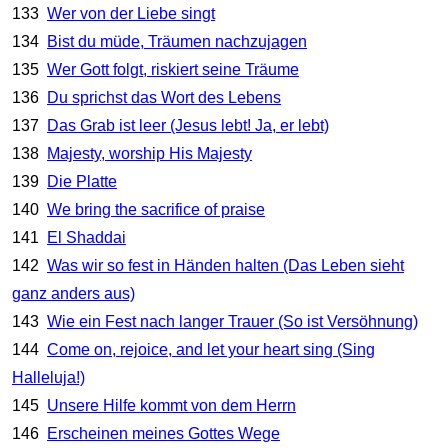
133
Wer von der Liebe singt
134
Bist du müde, Träumen nachzujagen
135
Wer Gott folgt, riskiert seine Träume
136
Du sprichst das Wort des Lebens
137
Das Grab ist leer (Jesus lebt! Ja, er lebt)
138
Majesty, worship His Majesty
139
Die Platte
140
We bring the sacrifice of praise
141
El Shaddai
142
Was wir so fest in Händen halten (Das Leben sieht
ganz anders aus)
143
Wie ein Fest nach langer Trauer (So ist Versöhnung)
144
Come on, rejoice, and let your heart sing (Sing
Halleluja!)
145
Unsere Hilfe kommt von dem Herrn
146
Erscheinen meines Gottes Wege