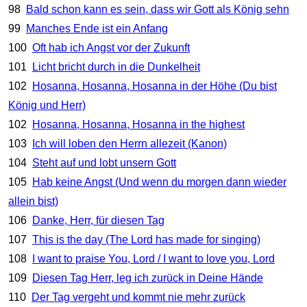
98
Bald schon kann es sein, dass wir Gott als König sehn
99
Manches Ende ist ein Anfang
100
Oft hab ich Angst vor der Zukunft
101
Licht bricht durch in die Dunkelheit
102
Hosanna, Hosanna, Hosanna in der Höhe (Du bist
König und Herr)
102
Hosanna, Hosanna, Hosanna in the highest
103
Ich will loben den Herrn allezeit (Kanon)
104
Steht auf und lobt unsern Gott
105
Hab keine Angst (Und wenn du morgen dann wieder
allein bist)
106
Danke, Herr, für diesen Tag
107
This is the day (The Lord has made for singing)
108
I want to praise You, Lord / I want to love you, Lord
109
Diesen Tag Herr, leg ich zurück in Deine Hände
110
Der Tag vergeht und kommt nie mehr zurück