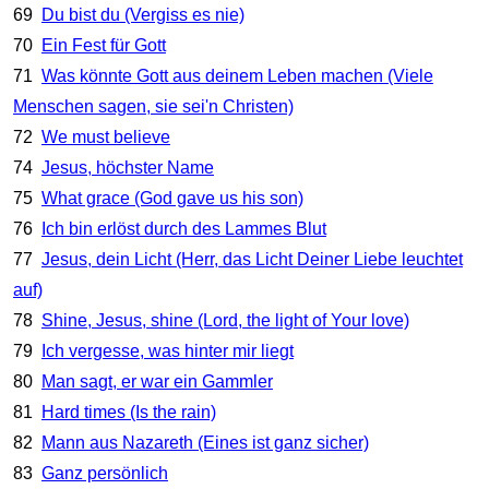
69
Du bist du (Vergiss es nie)
70
Ein Fest für Gott
71
Was könnte Gott aus deinem Leben machen (Viele
Menschen sagen, sie sei'n Christen)
72
We must believe
74
Jesus, höchster Name
75
What grace (God gave us his son)
76
Ich bin erlöst durch des Lammes Blut
77
Jesus, dein Licht (Herr, das Licht Deiner Liebe leuchtet
auf)
78
Shine, Jesus, shine (Lord, the light of Your love)
79
Ich vergesse, was hinter mir liegt
80
Man sagt, er war ein Gammler
81
Hard times (Is the rain)
82
Mann aus Nazareth (Eines ist ganz sicher)
83
Ganz persönlich