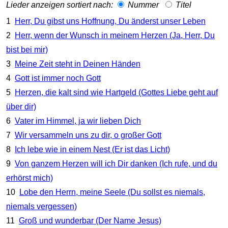
Lieder anzeigen sortiert nach:
Nummer
Titel
1
Herr, Du gibst uns Hoffnung, Du änderst unser Leben
2
Herr, wenn der Wunsch in meinem Herzen (Ja, Herr, Du
bist bei mir)
3
Meine Zeit steht in Deinen Händen
4
Gott ist immer noch Gott
5
Herzen, die kalt sind wie Hartgeld (Gottes Liebe geht auf
über dir)
6
Vater im Himmel, ja wir lieben Dich
7
Wir versammeln uns zu dir, o großer Gott
8
Ich lebe wie in einem Nest (Er ist das Licht)
9
Von ganzem Herzen will ich Dir danken (Ich rufe, und du
erhörst mich)
10
Lobe den Herrn, meine Seele (Du sollst es niemals,
niemals vergessen)
11
Groß und wunderbar (Der Name Jesus)