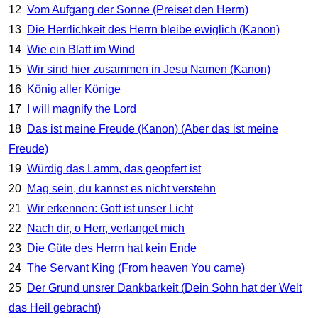
12
Vom Aufgang der Sonne (Preiset den Herrn)
13
Die Herrlichkeit des Herrn bleibe ewiglich (Kanon)
14
Wie ein Blatt im Wind
15
Wir sind hier zusammen in Jesu Namen (Kanon)
16
König aller Könige
17
I will magnify the Lord
18
Das ist meine Freude (Kanon) (Aber das ist meine
Freude)
19
Würdig das Lamm, das geopfert ist
20
Mag sein, du kannst es nicht verstehn
21
Wir erkennen: Gott ist unser Licht
22
Nach dir, o Herr, verlanget mich
23
Die Güte des Herrn hat kein Ende
24
The Servant King (From heaven You came)
25
Der Grund unsrer Dankbarkeit (Dein Sohn hat der Welt
das Heil gebracht)