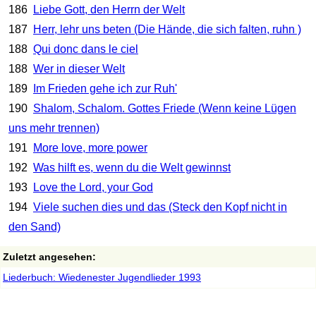
186
Liebe Gott, den Herrn der Welt
187
Herr, lehr uns beten (Die Hände, die sich falten, ruhn )
188
Qui donc dans le ciel
188
Wer in dieser Welt
189
Im Frieden gehe ich zur Ruh'
190
Shalom, Schalom. Gottes Friede (Wenn keine Lügen
uns mehr trennen)
191
More love, more power
192
Was hilft es, wenn du die Welt gewinnst
193
Love the Lord, your God
194
Viele suchen dies und das (Steck den Kopf nicht in
den Sand)
Zuletzt angesehen:
Liederbuch: Wiedenester Jugendlieder 1993