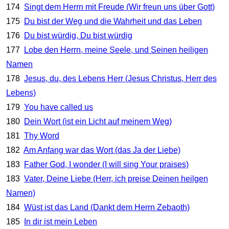
174
Singt dem Herrn mit Freude (Wir freun uns über Gott)
175
Du bist der Weg und die Wahrheit und das Leben
176
Du bist würdig, Du bist würdig
177
Lobe den Herrn, meine Seele, und Seinen heiligen
Namen
178
Jesus, du, des Lebens Herr (Jesus Christus, Herr des
Lebens)
179
You have called us
180
Dein Wort (ist ein Licht auf meinem Weg)
181
Thy Word
182
Am Anfang war das Wort (das Ja der Liebe)
183
Father God, I wonder (I will sing Your praises)
183
Vater, Deine Liebe (Herr, ich preise Deinen heilgen
Namen)
184
Wüst ist das Land (Dankt dem Herrn Zebaoth)
185
In dir ist mein Leben