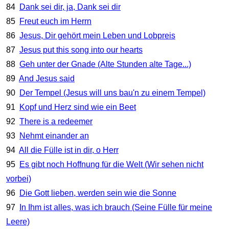
84
Dank sei dir, ja, Dank sei dir
85
Freut euch im Herrn
86
Jesus, Dir gehört mein Leben und Lobpreis
87
Jesus put this song into our hearts
88
Geh unter der Gnade (Alte Stunden alte Tage...)
89
And Jesus said
90
Der Tempel (Jesus will uns bau'n zu einem Tempel)
91
Kopf und Herz sind wie ein Beet
92
There is a redeemer
93
Nehmt einander an
94
All die Fülle ist in dir, o Herr
95
Es gibt noch Hoffnung für die Welt (Wir sehen nicht
vorbei)
96
Die Gott lieben, werden sein wie die Sonne
97
In Ihm ist alles, was ich brauch (Seine Fülle für meine
Leere)