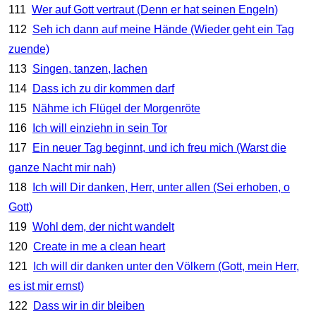
111
Wer auf Gott vertraut (Denn er hat seinen Engeln)
112
Seh ich dann auf meine Hände (Wieder geht ein Tag
zuende)
113
Singen, tanzen, lachen
114
Dass ich zu dir kommen darf
115
Nähme ich Flügel der Morgenröte
116
Ich will einziehn in sein Tor
117
Ein neuer Tag beginnt, und ich freu mich (Warst die
ganze Nacht mir nah)
118
Ich will Dir danken, Herr, unter allen (Sei erhoben, o
Gott)
119
Wohl dem, der nicht wandelt
120
Create in me a clean heart
121
Ich will dir danken unter den Völkern (Gott, mein Herr,
es ist mir ernst)
122
Dass wir in dir bleiben