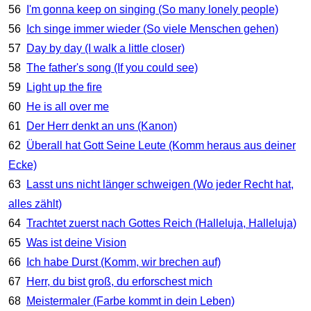
56
I'm gonna keep on singing (So many lonely people)
56
Ich singe immer wieder (So viele Menschen gehen)
57
Day by day (I walk a little closer)
58
The father's song (If you could see)
59
Light up the fire
60
He is all over me
61
Der Herr denkt an uns (Kanon)
62
Überall hat Gott Seine Leute (Komm heraus aus deiner
Ecke)
63
Lasst uns nicht länger schweigen (Wo jeder Recht hat,
alles zählt)
64
Trachtet zuerst nach Gottes Reich (Halleluja, Halleluja)
65
Was ist deine Vision
66
Ich habe Durst (Komm, wir brechen auf)
67
Herr, du bist groß, du erforschest mich
68
Meistermaler (Farbe kommt in dein Leben)