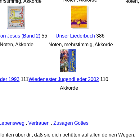
hrstimmig, Akkorde
Noten,
von Jesus (Band 2)
55
Unser Liederbuch
386
Noten, Akkorde
Noten, mehrstimmig, Akkorde
eder 1993
111
Wiedenester Jugendlieder 2002
110
Akkorde
Lebensweg
,
Vertrauen
,
Zusagen Gottes
fohlen über dir, daß sie dich behüten auf allen deinen Wegen,