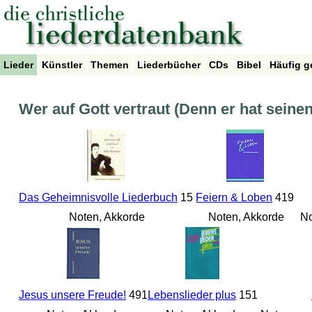
Lieder
Künstler
Themen
Liederbücher
CDs
Bibel
Häufig g
Wer auf Gott vertraut (Denn er hat seine
Das Geheimnisvolle Liederbuch
15
Feiern & Loben
419
Noten, Akkorde
Noten, Akkorde
No
Jesus unsere Freude!
491
Lebenslieder plus
151