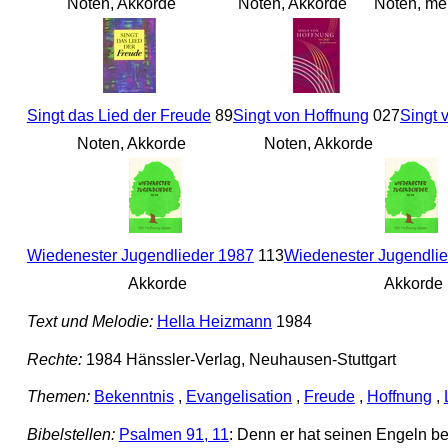
Noten, Akkorde
Noten, Akkorde
Noten, me
Singt das Lied der Freude
89
Singt von Hoffnung
027
Singt 
Noten, Akkorde
Noten, Akkorde
Wiedenester Jugendlieder 1987
113
Wiedenester Jugendli
Akkorde
Akkorde
Text und Melodie:
Hella Heizmann
1984
Rechte:
1984 Hänssler-Verlag, Neuhausen-Stuttgart
Themen:
Bekenntnis
,
Evangelisation
,
Freude
,
Hoffnung
,
Bibelstellen:
Psalmen 91, 11
: Denn er hat seinen Engeln be