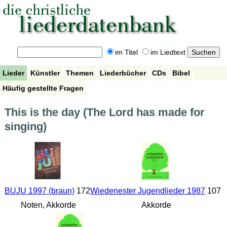
im Titel
im Liedtext
Lieder
Künstler
Themen
Liederbücher
CDs
Bibel
Häufig gestellte Fragen
This is the day (The Lord has made for
singing)
BUJU 1997 (braun)
172
Wiedenester Jugendlieder 1987
107
Noten, Akkorde
Akkorde