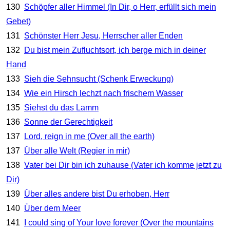
130
Schöpfer aller Himmel (In Dir, o Herr, erfüllt sich mein
Gebet)
131
Schönster Herr Jesu, Herrscher aller Enden
132
Du bist mein Zufluchtsort, ich berge mich in deiner
Hand
133
Sieh die Sehnsucht (Schenk Erweckung)
134
Wie ein Hirsch lechzt nach frischem Wasser
135
Siehst du das Lamm
136
Sonne der Gerechtigkeit
137
Lord, reign in me (Over all the earth)
137
Über alle Welt (Regier in mir)
138
Vater bei Dir bin ich zuhause (Vater ich komme jetzt zu
Dir)
139
Über alles andere bist Du erhoben, Herr
140
Über dem Meer
141
I could sing of Your love forever (Over the mountains