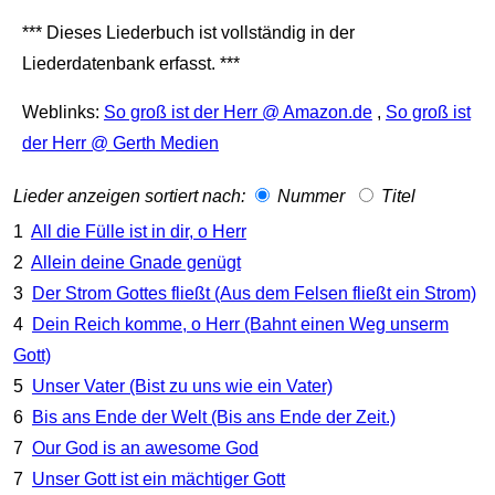
*** Dieses Liederbuch ist vollständig in der
Liederdatenbank erfasst. ***
Weblinks:
So groß ist der Herr @ Amazon.de
,
So groß ist
der Herr @ Gerth Medien
Lieder anzeigen sortiert nach:
Nummer
Titel
1
All die Fülle ist in dir, o Herr
2
Allein deine Gnade genügt
3
Der Strom Gottes fließt (Aus dem Felsen fließt ein Strom)
4
Dein Reich komme, o Herr (Bahnt einen Weg unserm
Gott)
5
Unser Vater (Bist zu uns wie ein Vater)
6
Bis ans Ende der Welt (Bis ans Ende der Zeit.)
7
Our God is an awesome God
7
Unser Gott ist ein mächtiger Gott