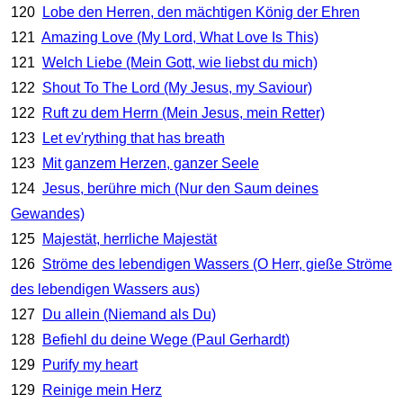
120
Lobe den Herren, den mächtigen König der Ehren
121
Amazing Love (My Lord, What Love Is This)
121
Welch Liebe (Mein Gott, wie liebst du mich)
122
Shout To The Lord (My Jesus, my Saviour)
122
Ruft zu dem Herrn (Mein Jesus, mein Retter)
123
Let ev'rything that has breath
123
Mit ganzem Herzen, ganzer Seele
124
Jesus, berühre mich (Nur den Saum deines
Gewandes)
125
Majestät, herrliche Majestät
126
Ströme des lebendigen Wassers (O Herr, gieße Ströme
des lebendigen Wassers aus)
127
Du allein (Niemand als Du)
128
Befiehl du deine Wege (Paul Gerhardt)
129
Purify my heart
129
Reinige mein Herz