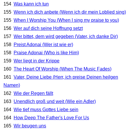
154
Was kann ich tun
155
Wenn ich dich anbete (Wenn ich dir mein Loblied sing)
155
When I Worship You (When I sing my praise to you)
156
Wer auf dich seine Hoffnung setzt
157
Wer bittet, dem wird gegeben (Vater, ich danke Dir)
158
Preist Adonai (Wer ist wie er)
158
Praise Adonai (Who is like Him)
159
Wer liegt in der Krippe
160
The Heart Of Worship (When The Music Fades)
161
Vater, Deine Liebe (Herr, ich preise Deinen heilgen
Namen)
162
Wie der Regen fällt
163
Unendlich groß und weit (Wie ein Adler)
164
Wie tief muss Gottes Liebe sein
164
How Deep The Father's Love For Us
165
Wir beugen uns