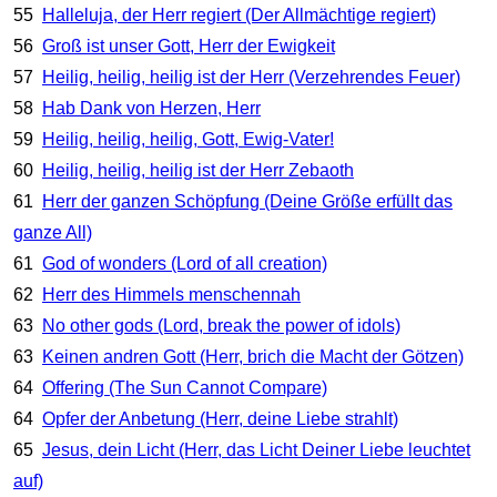
55
Halleluja, der Herr regiert (Der Allmächtige regiert)
56
Groß ist unser Gott, Herr der Ewigkeit
57
Heilig, heilig, heilig ist der Herr (Verzehrendes Feuer)
58
Hab Dank von Herzen, Herr
59
Heilig, heilig, heilig, Gott, Ewig-Vater!
60
Heilig, heilig, heilig ist der Herr Zebaoth
61
Herr der ganzen Schöpfung (Deine Größe erfüllt das
ganze All)
61
God of wonders (Lord of all creation)
62
Herr des Himmels menschennah
63
No other gods (Lord, break the power of idols)
63
Keinen andren Gott (Herr, brich die Macht der Götzen)
64
Offering (The Sun Cannot Compare)
64
Opfer der Anbetung (Herr, deine Liebe strahlt)
65
Jesus, dein Licht (Herr, das Licht Deiner Liebe leuchtet
auf)