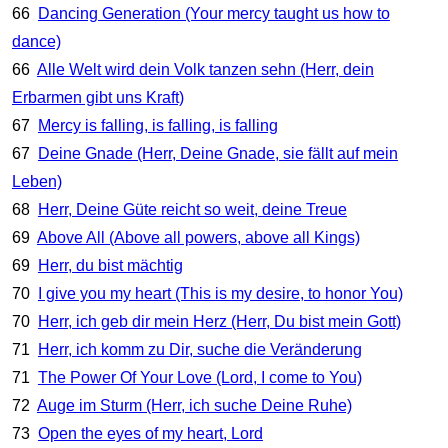
66
Dancing Generation (Your mercy taught us how to
dance)
66
Alle Welt wird dein Volk tanzen sehn (Herr, dein
Erbarmen gibt uns Kraft)
67
Mercy is falling, is falling, is falling
67
Deine Gnade (Herr, Deine Gnade, sie fällt auf mein
Leben)
68
Herr, Deine Güte reicht so weit, deine Treue
69
Above All (Above all powers, above all Kings)
69
Herr, du bist mächtig
70
I give you my heart (This is my desire, to honor You)
70
Herr, ich geb dir mein Herz (Herr, Du bist mein Gott)
71
Herr, ich komm zu Dir, suche die Veränderung
71
The Power Of Your Love (Lord, I come to You)
72
Auge im Sturm (Herr, ich suche Deine Ruhe)
73
Open the eyes of my heart, Lord