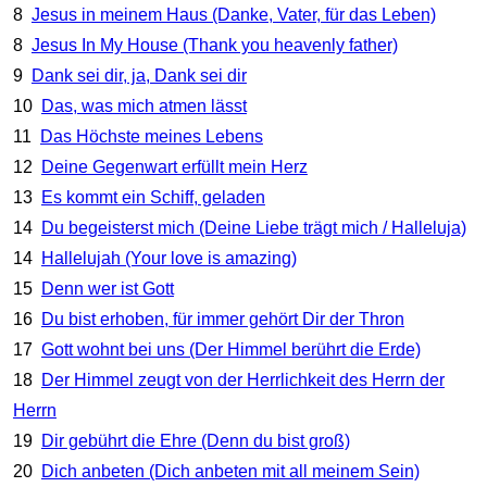
8
Jesus in meinem Haus (Danke, Vater, für das Leben)
8
Jesus In My House (Thank you heavenly father)
9
Dank sei dir, ja, Dank sei dir
10
Das, was mich atmen lässt
11
Das Höchste meines Lebens
12
Deine Gegenwart erfüllt mein Herz
13
Es kommt ein Schiff, geladen
14
Du begeisterst mich (Deine Liebe trägt mich / Halleluja)
14
Hallelujah (Your love is amazing)
15
Denn wer ist Gott
16
Du bist erhoben, für immer gehört Dir der Thron
17
Gott wohnt bei uns (Der Himmel berührt die Erde)
18
Der Himmel zeugt von der Herrlichkeit des Herrn der
Herrn
19
Dir gebührt die Ehre (Denn du bist groß)
20
Dich anbeten (Dich anbeten mit all meinem Sein)