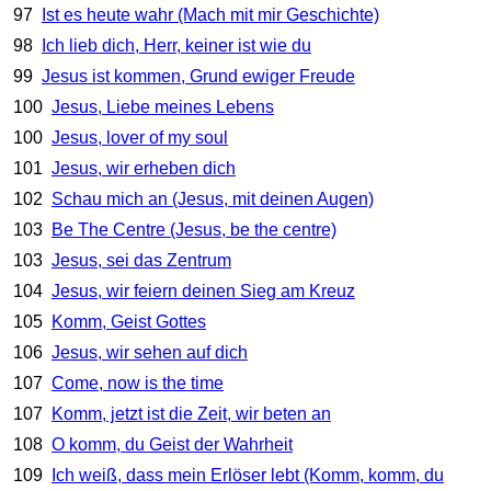
97
Ist es heute wahr (Mach mit mir Geschichte)
98
Ich lieb dich, Herr, keiner ist wie du
99
Jesus ist kommen, Grund ewiger Freude
100
Jesus, Liebe meines Lebens
100
Jesus, lover of my soul
101
Jesus, wir erheben dich
102
Schau mich an (Jesus, mit deinen Augen)
103
Be The Centre (Jesus, be the centre)
103
Jesus, sei das Zentrum
104
Jesus, wir feiern deinen Sieg am Kreuz
105
Komm, Geist Gottes
106
Jesus, wir sehen auf dich
107
Come, now is the time
107
Komm, jetzt ist die Zeit, wir beten an
108
O komm, du Geist der Wahrheit
109
Ich weiß, dass mein Erlöser lebt (Komm, komm, du