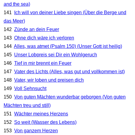
and the sea)
141
Ich will von deiner Liebe singen (Über die Berge und
das Meer)
142
Zünde an dein Feuer
143
Ohne dich wäre ich verloren
144
Alles, was atmet (Psalm 150) (Unser Gott ist heilig)
145
Unser Lobpreis sei Dir ein Wohlgeruch
146
Tief in mir brennt ein Feuer
147
Vater des Lichts (Alles, was gut und vollkommen ist)
148
Vater, wir loben und preisen dich
149
Voll Sehnsucht
150
Von guten Mächten wunderbar geborgen (Von guten
Mächten treu und still)
151
Wächter meines Herzens
152
So weit (Wasser des Lebens)
153
Von ganzem Herzen