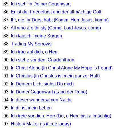
85
Ich steh' in Deiner Gegenwart
86
Er ist der Friedefürst und der allmächtge Gott
87
Ihr, die ihr Durst habt (Komm, Herr Jesus, komm)
87
All who are thirsty (Come, Lord Jesus, come)
88
Ich tausch' meine Sorgen
88
Trading My Sorrows
89
Ich trau auf dich, o Herr
90
Ich stehe vor dem Gnadenthron
91
In Christ Alone (In Christ Alone My Hope Is Found)
91
In Christus (In Christus ist mein ganzer Halt)
92
In Deinem Licht siehst Du mich
93
In Deiner Gegenwart (Land der Ruhe)
94
In dieser wundersamen Nacht
95
In dir ist mein Leben
96
Ich trete vor dich, Herr (Du, o Herr, bist allmächtig)
97
History Maker (Is it true today)