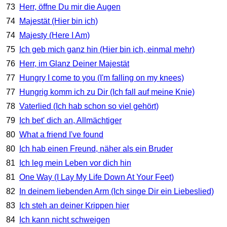
73
Herr, öffne Du mir die Augen
74
Majestät (Hier bin ich)
74
Majesty (Here I Am)
75
Ich geb mich ganz hin (Hier bin ich, einmal mehr)
76
Herr, im Glanz Deiner Majestät
77
Hungry I come to you (I'm falling on my knees)
77
Hungrig komm ich zu Dir (Ich fall auf meine Knie)
78
Vaterlied (Ich hab schon so viel gehört)
79
Ich bet' dich an, Allmächtiger
80
What a friend I've found
80
Ich hab einen Freund, näher als ein Bruder
81
Ich leg mein Leben vor dich hin
81
One Way (I Lay My Life Down At Your Feet)
82
In deinem liebenden Arm (Ich singe Dir ein Liebeslied)
83
Ich steh an deiner Krippen hier
84
Ich kann nicht schweigen