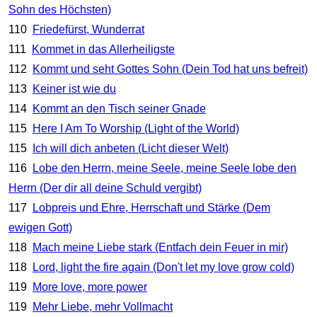
Sohn des Höchsten)
110
Friedefürst, Wunderrat
111
Kommet in das Allerheiligste
112
Kommt und seht Gottes Sohn (Dein Tod hat uns befreit)
113
Keiner ist wie du
114
Kommt an den Tisch seiner Gnade
115
Here I Am To Worship (Light of the World)
115
Ich will dich anbeten (Licht dieser Welt)
116
Lobe den Herrn, meine Seele, meine Seele lobe den
Herrn (Der dir all deine Schuld vergibt)
117
Lobpreis und Ehre, Herrschaft und Stärke (Dem
ewigen Gott)
118
Mach meine Liebe stark (Entfach dein Feuer in mir)
118
Lord, light the fire again (Don't let my love grow cold)
119
More love, more power
119
Mehr Liebe, mehr Vollmacht