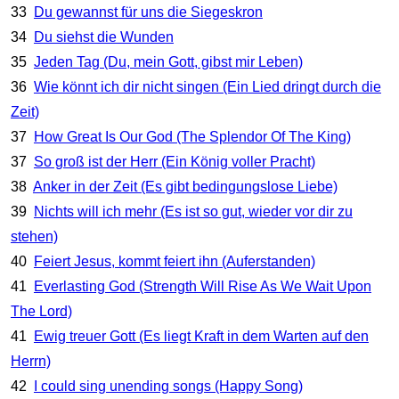
33
Du gewannst für uns die Siegeskron
34
Du siehst die Wunden
35
Jeden Tag (Du, mein Gott, gibst mir Leben)
36
Wie könnt ich dir nicht singen (Ein Lied dringt durch die
Zeit)
37
How Great Is Our God (The Splendor Of The King)
37
So groß ist der Herr (Ein König voller Pracht)
38
Anker in der Zeit (Es gibt bedingungslose Liebe)
39
Nichts will ich mehr (Es ist so gut, wieder vor dir zu
stehen)
40
Feiert Jesus, kommt feiert ihn (Auferstanden)
41
Everlasting God (Strength Will Rise As We Wait Upon
The Lord)
41
Ewig treuer Gott (Es liegt Kraft in dem Warten auf den
Herrn)
42
I could sing unending songs (Happy Song)