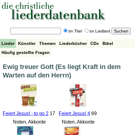
im Titel
im Liedtext
Lieder
Künstler
Themen
Liederbücher
CDs
Bibel
Häufig gestellte Fragen
Ewig treuer Gott (Es liegt Kraft in dem
Warten auf den Herrn)
Feiert Jesus! - to go 2
17
Feiert Jesus! 4
69
Noten, Akkorde
Noten, Akkorde