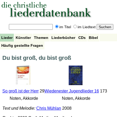
im Titel
im Liedtext
Lieder
Künstler
Themen
Liederbücher
CDs
Bibel
Häufig gestellte Fragen
Du bist groß, du bist groß
So groß ist der Herr
29
Wiedenester Jugendlieder 16
173
Noten, Akkorde
Noten, Akkorde
Text und Melodie:
Chris Mühlan
2008