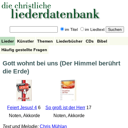
im Titel
im Liedtext
Lieder
Künstler
Themen
Liederbücher
CDs
Bibel
Häufig gestellte Fragen
Gott wohnt bei uns (Der Himmel berührt
die Erde)
Feiert Jesus! 4
6
So groß ist der Herr
17
Noten, Akkorde
Noten, Akkorde
Text und Melodie:
Chris Mühlan