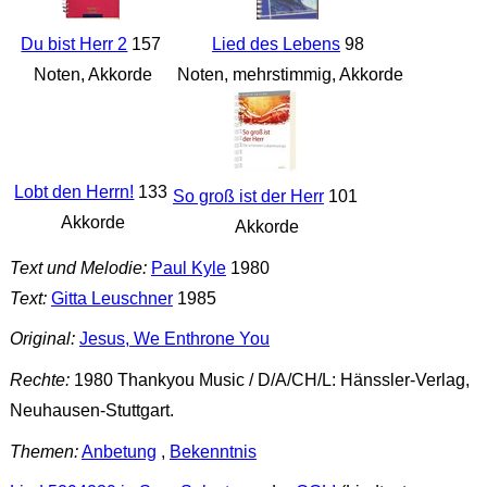
Du bist Herr 2
157
Lied des Lebens
98
Noten, Akkorde
Noten, mehrstimmig, Akkorde
Lobt den Herrn!
133
So groß ist der Herr
101
Akkorde
Akkorde
Text und Melodie:
Paul Kyle
1980
Text:
Gitta Leuschner
1985
Original:
Jesus, We Enthrone You
Rechte:
1980 Thankyou Music / D/A/CH/L: Hänssler-Verlag,
Neuhausen-Stuttgart.
Themen:
Anbetung
,
Bekenntnis