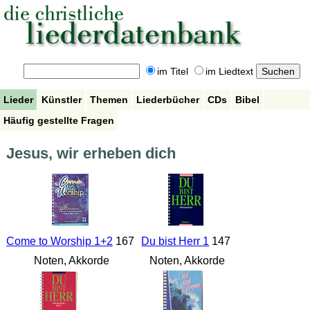
im Titel
im Liedtext
Lieder
Künstler
Themen
Liederbücher
CDs
Bibel
Häufig gestellte Fragen
Jesus, wir erheben dich
Come to Worship 1+2
167
Du bist Herr 1
147
Noten, Akkorde
Noten, Akkorde