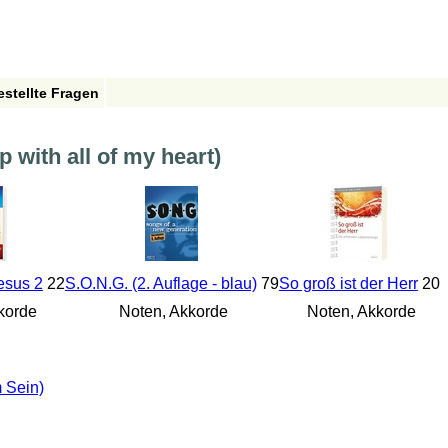
estellte Fragen
p with all of my heart)
esus 2
22
S.O.N.G. (2. Auflage - blau)
79
So groß ist der Herr
20
korde
Noten, Akkorde
Noten, Akkorde
 Sein)