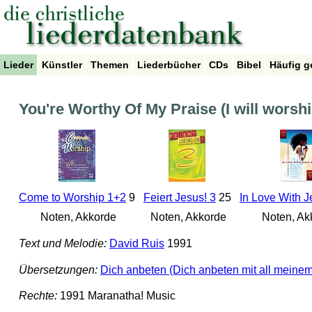
Lieder
Künstler
Themen
Liederbücher
CDs
Bibel
Häufig g
You're Worthy Of My Praise (I will worshi
Come to Worship 1+2
9
Feiert Jesus! 3
25
In Love With J
Noten, Akkorde
Noten, Akkorde
Noten, Ak
Text und Melodie:
David Ruis
1991
Übersetzungen:
Dich anbeten (Dich anbeten mit all meinem
Rechte:
1991 Maranatha! Music