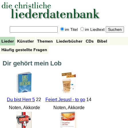
im Titel
im Liedtext
Lieder
Künstler
Themen
Liederbücher
CDs
Bibel
Häufig gestellte Fragen
Dir gehört mein Lob
Du bist Herr 5
22
Feiert Jesus! - to go
14
Noten, Akkorde
Noten, Akkorde