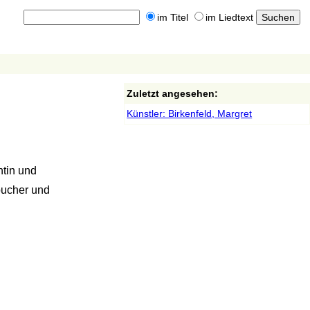
im Titel
im Liedtext
Zuletzt angesehen:
Künstler: Birkenfeld, Margret
ntin und
bucher und