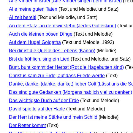
Alle Kinder in Israel (Alle Kinder singen gern in Israel)
(Tex
Alle meine guten Taten
(Text und Melodie, und Satz)
Allzeit bereit!
(Text und Melodie, und Satz)
An dem Platz, an dem wir stehn (Jedes Gotteskind)
(Text u
Auch die kleinen bösen Dinge
(Text und Melodie)
Auf dem Hügel Golgatha
(Text und Melodie, 1992)
Bei dir ist die Quelle des Lebens (Kanon)
(Melodie)
Bist du fröhlich, sing ein Lied
(Text und Melodie, und Satz)
Bunt, bunt kommt der Herbst (Rot die Hagebutten sind)
(Te
Christus kam zur Erde, auf dass Friede werde
(Text)
Danke, danke, (danke, danke,) lieber Gott (Lässt uns die 
Das sind gute Gedanken (Morgens hab ich viel zu denken)
Das wichtigste Buch auf der Erde
(Text und Melodie)
David spielte auf der Harfe
(Text und Melodie)
Der Herr ist meine Stärke und mein Schild
(Melodie)
Der Retter kommt
(Text)