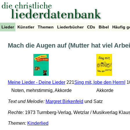
Lieder
Künstler
Themen
Liederbücher
CDs
Bibel
Häufig g
Mach die Augen auf (Mutter hat viel Arbei
Meine Lieder - Deine Lieder
221
Sing mit, lobe den Herrn!
1
Noten, mehrstimmig, Akkorde
Akkorde
Text und Melodie:
Margret Birkenfeld
und Satz
Rechte:
1973 Turmberg-Verlag, Wetzlar / Musikverlag Klaus 
Themen:
Kinderlied