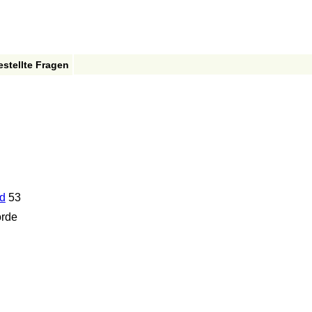
estellte Fragen
ed
53
orde