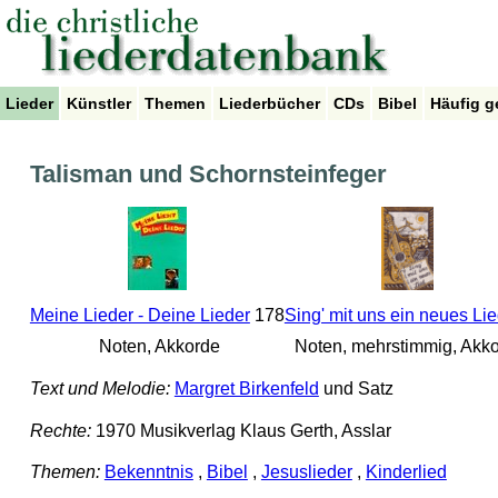
Lieder
Künstler
Themen
Liederbücher
CDs
Bibel
Häufig g
Talisman und Schornsteinfeger
Meine Lieder - Deine Lieder
178
Sing' mit uns ein neues Li
Noten, Akkorde
Noten, mehrstimmig, Akk
Text und Melodie:
Margret Birkenfeld
und Satz
Rechte:
1970 Musikverlag Klaus Gerth, Asslar
Themen:
Bekenntnis
,
Bibel
,
Jesuslieder
,
Kinderlied