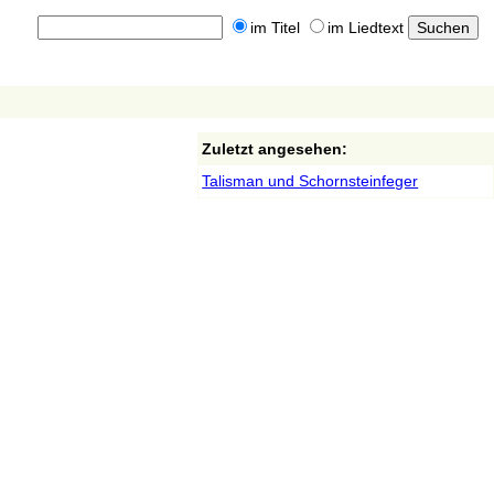
im Titel
im Liedtext
Zuletzt angesehen:
Talisman und Schornsteinfeger