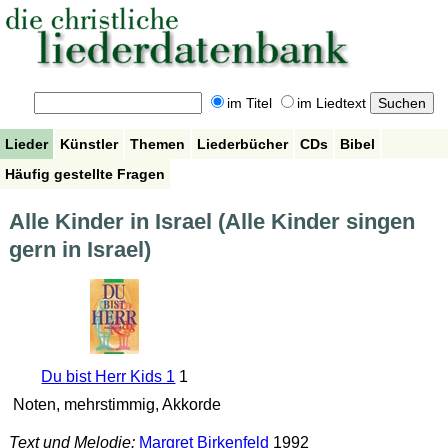
im Titel
im Liedtext
Lieder
Künstler
Themen
Liederbücher
CDs
Bibel
Häufig gestellte Fragen
Alle Kinder in Israel (Alle Kinder singen
gern in Israel)
Du bist Herr Kids 1
1
Noten, mehrstimmig, Akkorde
Text und Melodie:
Margret Birkenfeld
1992