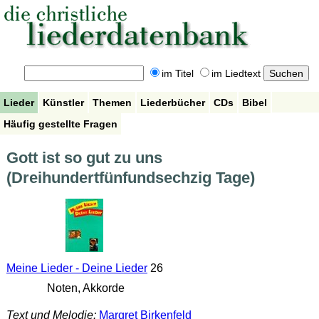
im Titel
im Liedtext
Lieder
Künstler
Themen
Liederbücher
CDs
Bibel
Häufig gestellte Fragen
Gott ist so gut zu uns
(Dreihundertfünfundsechzig Tage)
Meine Lieder - Deine Lieder
26
Noten, Akkorde
Text und Melodie:
Margret Birkenfeld