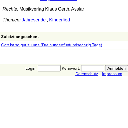
Rechte:
Musikverlag Klaus Gerth, Asslar
Themen:
Jahresende
,
Kinderlied
Zuletzt angesehen:
Gott ist so gut zu uns (Dreihundertfünfundsechzig Tage)
Login:
Kennwort:
Datenschutz
Impressum