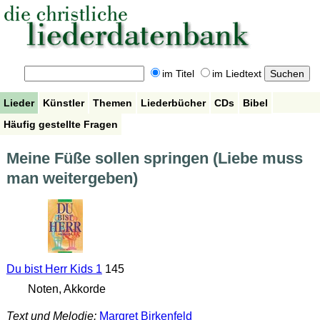
im Titel
im Liedtext
Lieder
Künstler
Themen
Liederbücher
CDs
Bibel
Häufig gestellte Fragen
Meine Füße sollen springen (Liebe muss
man weitergeben)
Du bist Herr Kids 1
145
Noten, Akkorde
Text und Melodie:
Margret Birkenfeld