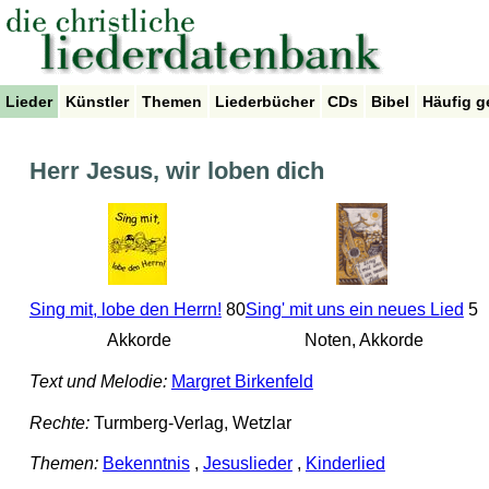
Lieder
Künstler
Themen
Liederbücher
CDs
Bibel
Häufig g
Herr Jesus, wir loben dich
Sing mit, lobe den Herrn!
80
Sing' mit uns ein neues Lied
5
Akkorde
Noten, Akkorde
Text und Melodie:
Margret Birkenfeld
Rechte:
Turmberg-Verlag, Wetzlar
Themen:
Bekenntnis
,
Jesuslieder
,
Kinderlied