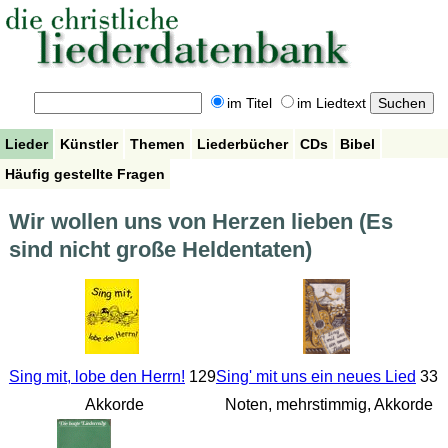
im Titel
im Liedtext
Lieder
Künstler
Themen
Liederbücher
CDs
Bibel
Häufig gestellte Fragen
Wir wollen uns von Herzen lieben (Es
sind nicht große Heldentaten)
Sing mit, lobe den Herrn!
129
Sing' mit uns ein neues Lied
33
Akkorde
Noten, mehrstimmig, Akkorde