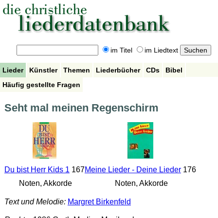
im Titel
im Liedtext
Lieder
Künstler
Themen
Liederbücher
CDs
Bibel
Häufig gestellte Fragen
Seht mal meinen Regenschirm
Du bist Herr Kids 1
167
Meine Lieder - Deine Lieder
176
Noten, Akkorde
Noten, Akkorde
Text und Melodie:
Margret Birkenfeld