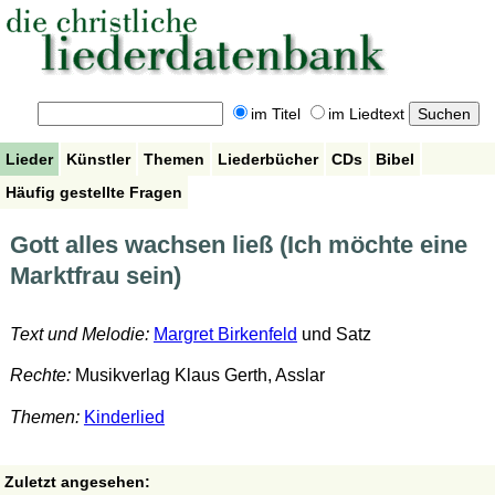
im Titel
im Liedtext
Lieder
Künstler
Themen
Liederbücher
CDs
Bibel
Häufig gestellte Fragen
Gott alles wachsen ließ (Ich möchte eine
Marktfrau sein)
Text und Melodie:
Margret Birkenfeld
und Satz
Rechte:
Musikverlag Klaus Gerth, Asslar
Themen:
Kinderlied
Zuletzt angesehen: