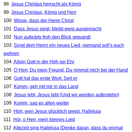
98
Jesus Christus herrscht als König
99
Jesus Christus, König und Herr
100
Wisse, dass der Herre Christ
101
Dass Jesus siegt, bleibt ewig ausgemacht
102
Nun aufwärts froh den Blick gewandt
103
Singt dem Herrn ein neues Lied, niemand soll's euch
wehren
104
Allein Gott in der Höh sei Ehr
105
O Herr, Du mein Freund, Du nimmst mich bei der Hand
106
Gott hat das erste Wort. Seit er
107
Komm, geh mit mir in das Land
108
Jesus lebt, Jesus lebt (Und wir werden auferstehn)
109
Komm, sag es allen weiter
110
Hört, wen Jesus glücklich preist, Halleluja
111
Hör, o Herr, mein kleines Lied
112
Allezeit sing Halleluja (Denke daran, dass du einmal