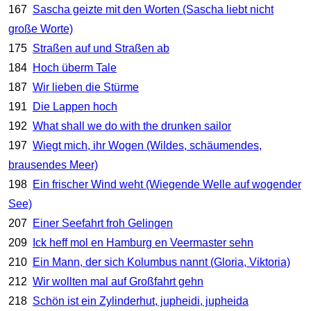
167
Sascha geizte mit den Worten (Sascha liebt nicht
große Worte)
175
Straßen auf und Straßen ab
184
Hoch überm Tale
187
Wir lieben die Stürme
191
Die Lappen hoch
192
What shall we do with the drunken sailor
197
Wiegt mich, ihr Wogen (Wildes, schäumendes,
brausendes Meer)
198
Ein frischer Wind weht (Wiegende Welle auf wogender
See)
207
Einer Seefahrt froh Gelingen
209
Ick heff mol en Hamburg en Veermaster sehn
210
Ein Mann, der sich Kolumbus nannt (Gloria, Viktoria)
212
Wir wollten mal auf Großfahrt gehn
218
Schön ist ein Zylinderhut, jupheidi, jupheida