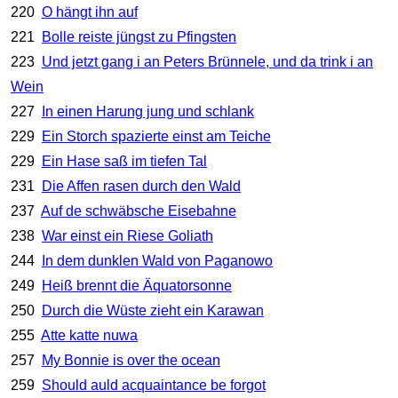
220
O hängt ihn auf
221
Bolle reiste jüngst zu Pfingsten
223
Und jetzt gang i an Peters Brünnele, und da trink i an
Wein
227
In einen Harung jung und schlank
229
Ein Storch spazierte einst am Teiche
229
Ein Hase saß im tiefen Tal
231
Die Affen rasen durch den Wald
237
Auf de schwäbsche Eisebahne
238
War einst ein Riese Goliath
244
In dem dunklen Wald von Paganowo
249
Heiß brennt die Äquatorsonne
250
Durch die Wüste zieht ein Karawan
255
Atte katte nuwa
257
My Bonnie is over the ocean
259
Should auld acquaintance be forgot