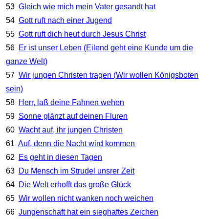
53
Gleich wie mich mein Vater gesandt hat
54
Gott ruft nach einer Jugend
55
Gott ruft dich heut durch Jesus Christ
56
Er ist unser Leben (Eilend geht eine Kunde um die
ganze Welt)
57
Wir jungen Christen tragen (Wir wollen Königsboten
sein)
58
Herr, laß deine Fahnen wehen
59
Sonne glänzt auf deinen Fluren
60
Wacht auf, ihr jungen Christen
61
Auf, denn die Nacht wird kommen
62
Es geht in diesen Tagen
63
Du Mensch im Strudel unsrer Zeit
64
Die Welt erhofft das große Glück
65
Wir wollen nicht wanken noch weichen
66
Jungenschaft hat ein sieghaftes Zeichen