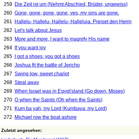
259
Die Zeit ist um (Nehmt Abschied, Brüder, ungewiss)
260
Gone, gone, gone, gone, yes, my sins are gone.
261
Hallelu- Hallelu- Hallelu- Halleluja. Preiset den Herrn
262
Let's talk about Jesus
263
More and more, I want to magnify His name
264
If you want joy
265
I got a shoes, you got a shoes
266
Joshua fit the battle of Jericho
267
Swing low, sweet chariot
268
Steal away
269
When Israel was in Egypt'sland (Go down, Moses)
270
O when the Saints (Oh when the Saints)
271
Kum ba yah, my Lord (Kumbaya, my Lord)
272
Michael row the boat ashore
Zuletzt angesehen: