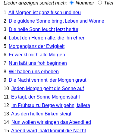
Lieder anzeigen sortiert nach:
Nummer
Titel
1
All Morgen ist ganz frisch und neu
2
Die güldene Sonne bringt Leben und Wonne
3
Die helle Sonn leucht jetzt herfür
4
Lobet den Herren alle, die ihn ehren
5
Morgenglanz der Ewigkeit
6
Er weckt mich alle Morgen
7
Nun laßt uns froh beginnen
8
Wir haben uns erhoben
9
Die Nacht verrinnt, der Morgen graut
10
Jeden Morgen geht die Sonne auf
11
Es tagt, der Sonne Morgenstrahl
12
Im Frühtau zu Berge wir gehn, fallera
13
Aus den hellen Birken steigt
14
Nun wollen wir singen das Abendlied
15
Abend ward, bald kommt die Nacht