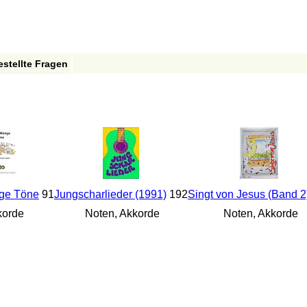
estellte Fragen
ge Töne
91
Jungscharlieder (1991)
192
Singt von Jesus (Band 2
orde
Noten, Akkorde
Noten, Akkorde