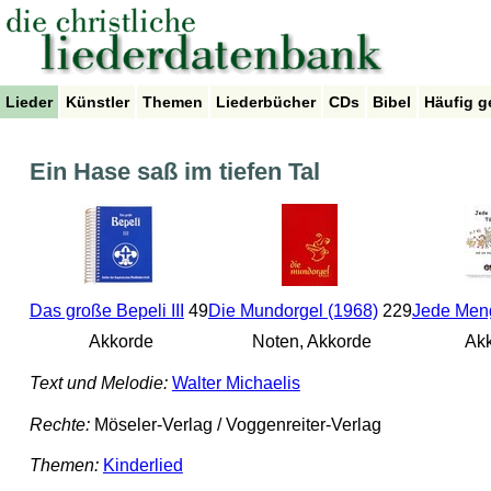
Lieder
Künstler
Themen
Liederbücher
CDs
Bibel
Häufig g
Ein Hase saß im tiefen Tal
Das große Bepeli III
49
Die Mundorgel (1968)
229
Jede Men
Akkorde
Noten, Akkorde
Akk
Text und Melodie:
Walter Michaelis
Rechte:
Möseler-Verlag / Voggenreiter-Verlag
Themen:
Kinderlied