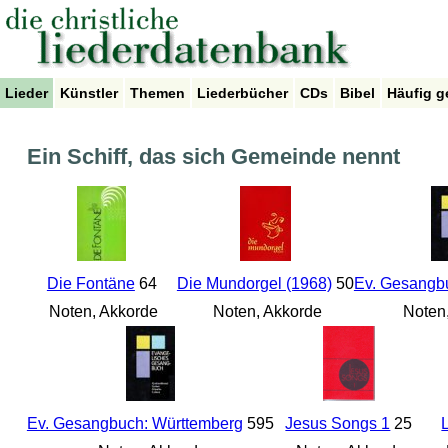
Lieder
Künstler
Themen
Liederbücher
CDs
Bibel
Häufig g
Ein Schiff, das sich Gemeinde nennt
Die Fontäne
64
Die Mundorgel (1968)
50
Ev. Gesangb
Noten, Akkorde
Noten, Akkorde
Noten,
Ev. Gesangbuch: Württemberg
595
Jesus Songs 1
25