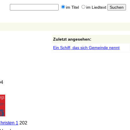
im Titel
im Liedtext
Zuletzt angesehen:
Ein Schiff, das sich Gemeinde nennt
04
hristen 1
202