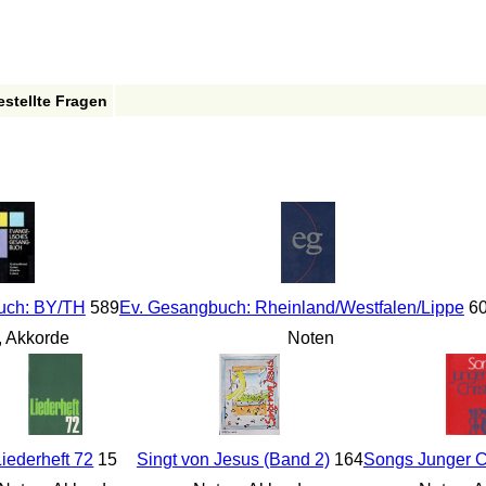
estellte Fragen
uch: BY/TH
589
Ev. Gesangbuch: Rheinland/Westfalen/Lippe
6
 Akkorde
Noten
Liederheft 72
15
Singt von Jesus (Band 2)
164
Songs Junger C