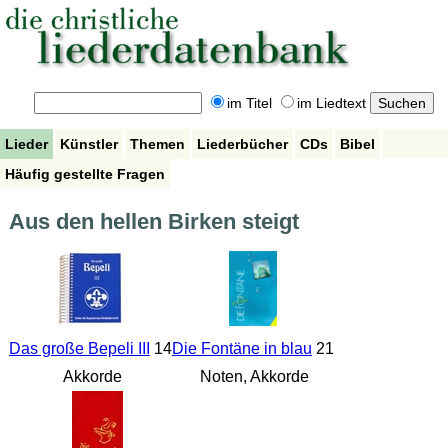
im Titel
im Liedtext
Lieder
Künstler
Themen
Liederbücher
CDs
Bibel
Häufig gestellte Fragen
Aus den hellen Birken steigt
Das große Bepeli III
14
Die Fontäne in blau
21
Akkorde
Noten, Akkorde