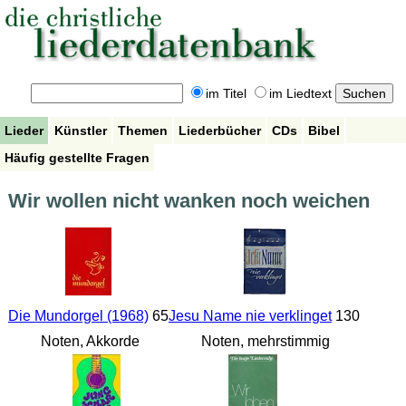
im Titel
im Liedtext
Lieder
Künstler
Themen
Liederbücher
CDs
Bibel
Häufig gestellte Fragen
Wir wollen nicht wanken noch weichen
Die Mundorgel (1968)
65
Jesu Name nie verklinget
130
Noten, Akkorde
Noten, mehrstimmig