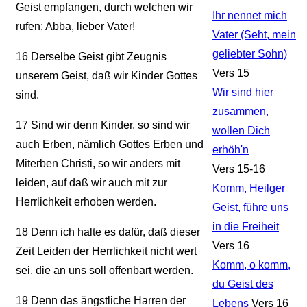
Geist empfangen, durch welchen wir
Ihr nennet mich
rufen: Abba, lieber Vater!
Vater (Seht, mein
geliebter Sohn)
16
Derselbe Geist gibt Zeugnis
Vers 15
unserem Geist, daß wir Kinder Gottes
Wir sind hier
sind.
zusammen,
17
Sind wir denn Kinder, so sind wir
wollen Dich
auch Erben, nämlich Gottes Erben und
erhöh'n
Miterben Christi, so wir anders mit
Vers 15-16
leiden, auf daß wir auch mit zur
Komm, Heilger
Herrlichkeit erhoben werden.
Geist, führe uns
in die Freiheit
18
Denn ich halte es dafür, daß dieser
Vers 16
Zeit Leiden der Herrlichkeit nicht wert
Komm, o komm,
sei, die an uns soll offenbart werden.
du Geist des
19
Denn das ängstliche Harren der
Lebens
Vers 16