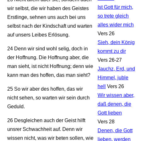
Ist Gott für mich,
wir selbst, die wir haben des Geistes
so trete gleich
Erstlinge, sehnen uns auch bei uns
alles wider mich
selbst nach der Kindschaft und warten
Vers 26
auf unsers Leibes Erlösung.
Sieh, dein König
24
Denn wir sind wohl selig, doch in
kommt zu dir
der Hoffnung. Die Hoffnung aber, die
Vers 26-27
man sieht, ist nicht Hoffnung; denn wie
Jauchz, Erd, und
kann man des hoffen, das man sieht?
Himmel, juble
hell
Vers 26
25
So wir aber des hoffen, das wir
Wir wissen aber,
nicht sehen, so warten wir sein durch
daß denen, die
Geduld.
Gott lieben
26
Desgleichen auch der Geist hilft
Vers 28
unsrer Schwachheit auf. Denn wir
Denen, die Gott
wissen nicht, was wir beten sollen, wie
lieben, werden