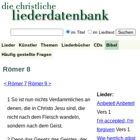
im Titel
im Liedtext
Lieder
Künstler
Themen
Liederbücher
CDs
Bibel
Häufig gestellte Fragen
Römer 8
< Römer 7
Römer 9 >
Lieder:
1
So ist nun nichts Verdammliches an
Anbetet! Anbetet!
denen, die in Christo Jesu sind, die
Vers 1
nicht nach dem Fleisch wandeln,
I'm accepted, I'm
sondern nach dem Geist.
forgiven
Vers 1
Wie herrlich gibst
2
Denn das Gesetz des Geistes, der