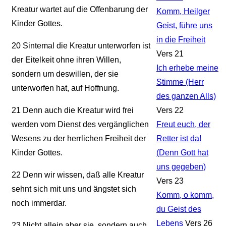
Kreatur wartet auf die Offenbarung der
Komm, Heilger
Kinder Gottes.
Geist, führe uns
in die Freiheit
20
Sintemal die Kreatur unterworfen ist
Vers 21
der Eitelkeit ohne ihren Willen,
Ich erhebe meine
sondern um deswillen, der sie
Stimme (Herr
unterworfen hat, auf Hoffnung.
des ganzen Alls)
21
Denn auch die Kreatur wird frei
Vers 22
werden vom Dienst des vergänglichen
Freut euch, der
Wesens zu der herrlichen Freiheit der
Retter ist da!
Kinder Gottes.
(Denn Gott hat
uns gegeben)
22
Denn wir wissen, daß alle Kreatur
Vers 23
sehnt sich mit uns und ängstet sich
Komm, o komm,
noch immerdar.
du Geist des
Lebens
Vers 26
23
Nicht allein aber sie, sondern auch