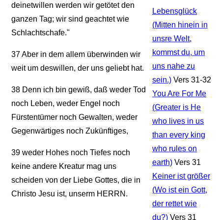
deinetwillen werden wir getötet den
Lebensglück
ganzen Tag; wir sind geachtet wie
(Mitten hinein in
Schlachtschafe."
unsre Welt,
kommst du, um
37
Aber in dem allem überwinden wir
uns nahe zu
weit um deswillen, der uns geliebt hat.
sein.)
Vers 31-32
38
Denn ich bin gewiß, daß weder Tod
You Are For Me
noch Leben, weder Engel noch
(Greater is He
Fürstentümer noch Gewalten, weder
who lives in us
Gegenwärtiges noch Zukünftiges,
than every king
who rules on
39
weder Hohes noch Tiefes noch
earth)
Vers 31
keine andere Kreatur mag uns
Keiner ist größer
scheiden von der Liebe Gottes, die in
(Wo ist ein Gott,
Christo Jesu ist, unserm HERRN.
der rettet wie
du?)
Vers 31