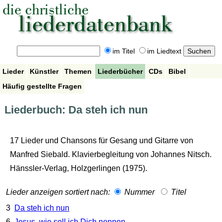
im Titel
im Liedtext
Lieder
Künstler
Themen
Liederbücher
CDs
Bibel
Häufig gestellte Fragen
Liederbuch: Da steh ich nun
17 Lieder und Chansons für Gesang und Gitarre von
Manfred Siebald. Klavierbegleitung von Johannes Nitsch.
Hänssler-Verlag, Holzgerlingen (1975).
Lieder anzeigen sortiert nach:
Nummer
Titel
3
Da steh ich nun
6
Jesus, wie soll ich Dich nennen