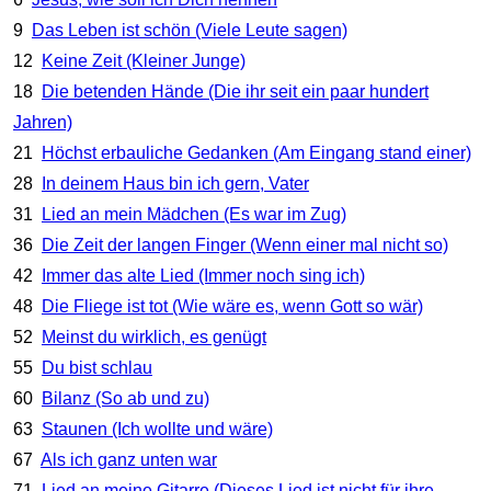
9
Das Leben ist schön (Viele Leute sagen)
12
Keine Zeit (Kleiner Junge)
18
Die betenden Hände (Die ihr seit ein paar hundert
Jahren)
21
Höchst erbauliche Gedanken (Am Eingang stand einer)
28
In deinem Haus bin ich gern, Vater
31
Lied an mein Mädchen (Es war im Zug)
36
Die Zeit der langen Finger (Wenn einer mal nicht so)
42
Immer das alte Lied (Immer noch sing ich)
48
Die Fliege ist tot (Wie wäre es, wenn Gott so wär)
52
Meinst du wirklich, es genügt
55
Du bist schlau
60
Bilanz (So ab und zu)
63
Staunen (Ich wollte und wäre)
67
Als ich ganz unten war
71
Lied an meine Gitarre (Dieses Lied ist nicht für ihre